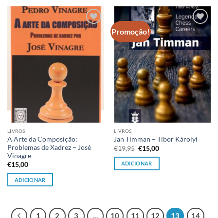
Promoção!
Adicionar
Adicionar
à lista de
à lista de
desejos
desejos
LIVROS
LIVROS
A Arte da Composição:
Jan Timman – Tibor Károlyi
Problemas de Xadrez – José
O
O
€
19,95
€
15,00
preço
preço
Vinagre
original
atual
ADICIONAR
€
15,00
era:
é:
€19,95.
€15,00.
ADICIONAR
1
2
3
…
10
11
12
13
14