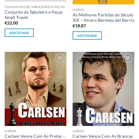
CONJUNTOS DE TABULEIROS E PEÇAS
LIVROS
Conjunto de Tabuleiro e Peças
As Melhores Partidas do Século
Small Travel
XIX – Alvaro Bermejo del Barrio
€
22,00
€
18,87
ADICIONAR
ADICIONAR
Adicionar
Adicionar
à lista de
à lista de
desejos
desejos
LIVROS
LIVROS
Carlsen Vence Com As Pretas –
Carlsen Vence Com As Brancas