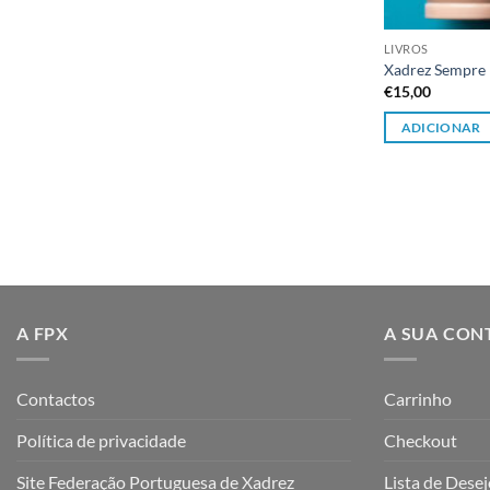
LIVROS
Xadrez Sempre 
€
15,00
ADICIONAR
A FPX
A SUA CON
Contactos
Carrinho
Política de privacidade
Checkout
Site Federação Portuguesa de Xadrez
Lista de Dese