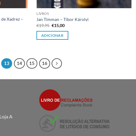
LIVROS
 de Xadrez –
Jan Timman – Tibor Károlyi
O
O
€
19,95
€
15,00
preço
preço
original
atual
ADICIONAR
era:
é:
€19,95.
€15,00.
13
14
15
16
Loja A