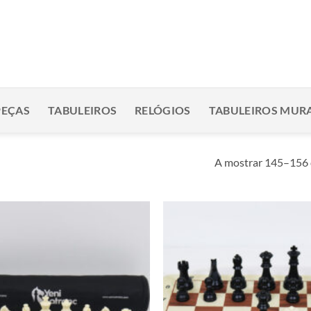
PEÇAS
TABULEIROS
RELÓGIOS
TABULEIROS MURA
A mostrar 145–156 
Adicionar
à lista de
desejos