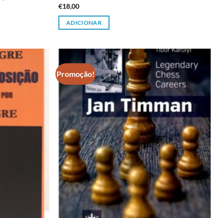
€
18,00
ADICIONAR
Promoção!
Adicionar
Adicionar
à lista de
à lista de
desejos
desejos