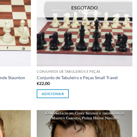
ESGOTADO
CONJUNTOS DE TABULEIROS E PEÇAS
ande Staunton
Conjunto de Tabuleiro e Peças Small Travel
€
22,00
ADICIONAR
Adicionar
Adicionar
à lista de
à lista de
desejos
desejos