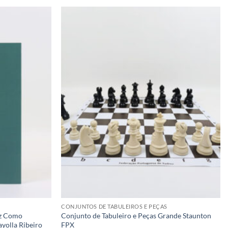
Adicionar
Adicionar
à lista de
à lista de
desejos
desejos
CONJUNTOS DE TABULEIROS E PEÇAS
ez Como
Conjunto de Tabuleiro e Peças Grande Staunton
yolla Ribeiro
FPX