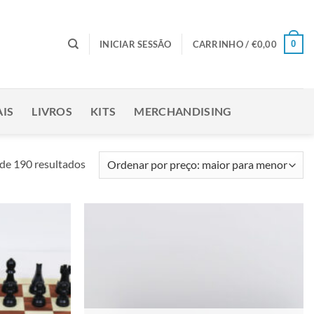
0
INICIAR SESSÃO
CARRINHO /
€
0,00
IS
LIVROS
KITS
MERCHANDISING
Ordenado
de 190 resultados
por
preço:
maior
para
Adicionar
Adicionar
menor
à lista de
à lista de
desejos
desejos