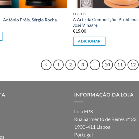
LIVROS
A Arte da Composição: Problemas
– António Fróis, Sérgio Rocha
José Vinagre
€
15,00
ADICIONAR
1
2
3
…
10
11
12
TA
INFORMAÇÃO DA LOJA
Loja FPX
Rua Sarmento de Beires nº 33, 
1900-411 Lisboa
Portugal
jos