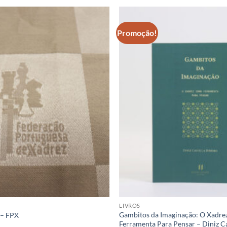
Promoção!
Adicionar
à lista de
desejos
LIVROS
Gambitos da Imaginação: O Xadr
 – FPX
Ferramenta Para Pensar – Diniz Ca