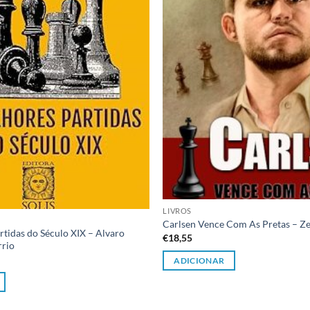
LIVROS
Carlsen Vence Com As Pretas – Z
tidas do Século XIX – Alvaro
€
18,55
rrio
ADICIONAR