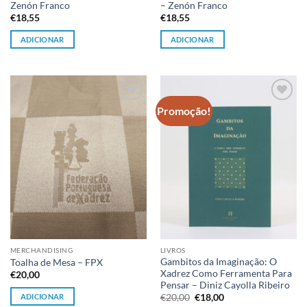
Zenón Franco
– Zenón Franco
€
18,55
€
18,55
ADICIONAR
ADICIONAR
Promoção!
Adicionar
Adicionar
à lista de
à lista de
desejos
desejos
MERCHANDISING
LIVROS
Gambitos da Imaginação: O
Toalha de Mesa – FPX
Xadrez Como Ferramenta Para
€
20,00
Pensar – Diniz Cayolla Ribeiro
O
O
ADICIONAR
€
20,00
€
18,00
preço
preço