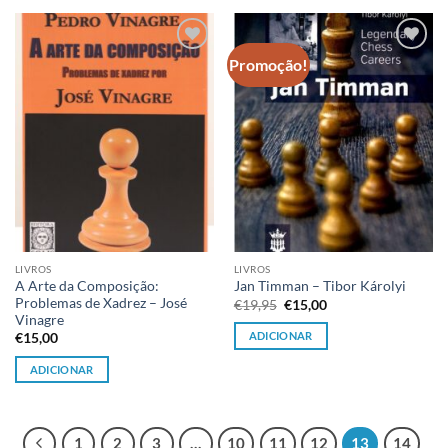
Promoção!
Adicionar
Adicionar
à lista de
à lista de
desejos
desejos
LIVROS
LIVROS
A Arte da Composição:
Jan Timman – Tibor Károlyi
Problemas de Xadrez – José
O
O
€
19,95
€
15,00
preço
preço
Vinagre
original
atual
ADICIONAR
€
15,00
era:
é:
€19,95.
€15,00.
ADICIONAR
1
2
3
…
10
11
12
13
14