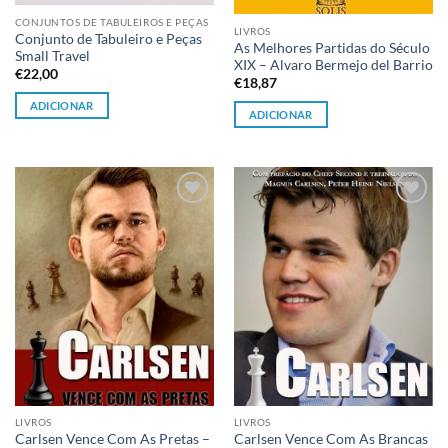
CONJUNTOS DE TABULEIROS E PEÇAS
LIVROS
Conjunto de Tabuleiro e Peças
As Melhores Partidas do Século
Small Travel
XIX – Alvaro Bermejo del Barrio
€
22,00
€
18,87
ADICIONAR
ADICIONAR
Adicionar
Adicionar
à lista de
à lista de
desejos
desejos
LIVROS
LIVROS
Carlsen Vence Com As Pretas –
Carlsen Vence Com As Brancas