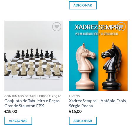
original
atual
ADICIONAR
era:
é:
€20,00.
€18,00.
Adicionar
Adicionar
à lista de
à lista de
desejos
desejos
CONJUNTOS DE TABULEIROS E PEÇAS
LIVROS
Conjunto de Tabuleiro e Peças
Xadrez Sempre – António Fróis,
Grande Staunton FPX
Sérgio Rocha
€
18,00
€
15,00
ADICIONAR
ADICIONAR