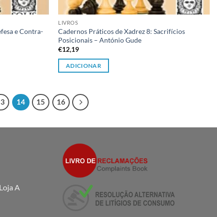
LIVROS
fesa e Contra-
Cadernos Práticos de Xadrez 8: Sacrifícios
Posicionais – António Gude
€
12,19
ADICIONAR
13
14
15
16
Loja A