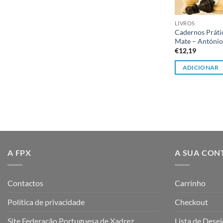
LIVROS
Cadernos Práti
Mate – Antóni
€
12,19
ADICIONAR
A FPX
A SUA CON
Contactos
Carrinho
Política de privacidade
Checkout
Site Federação Portuguesa de Xadrez
Lista de Dese