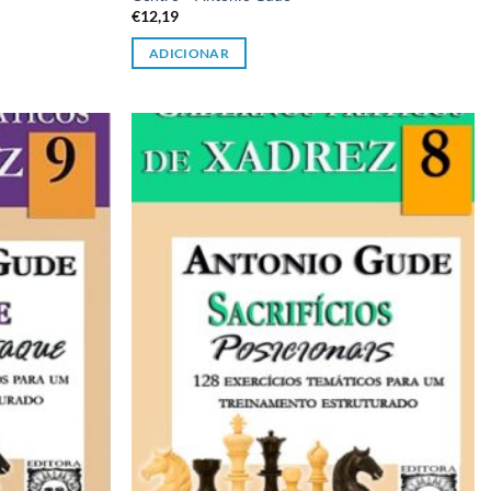
€
12,19
ADICIONAR
Adicionar
Adicionar
à lista de
à lista de
desejos
desejos