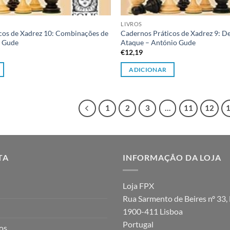
LIVROS
cos de Xadrez 10: Combinações de
Cadernos Práticos de Xadrez 9: De
o Gude
Ataque – António Gude
€
12,19
ADICIONAR
1
2
3
…
11
12
TA
INFORMAÇÃO DA LOJA
Loja FPX
Rua Sarmento de Beires nº 33, 
1900-411 Lisboa
Portugal
jos