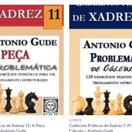
Adicionar
à lista de
desejos
LIVROS
cos de Xadrez 11: A Peça
Cadernos Práticos de Xadrez 7: P
 António Gude
Cálculo – António Gude