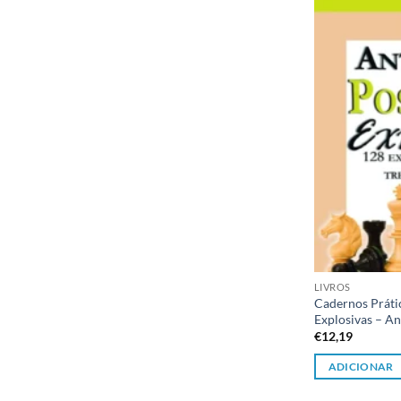
LIVROS
Cadernos Práti
Explosivas – A
€
12,19
ADICIONAR