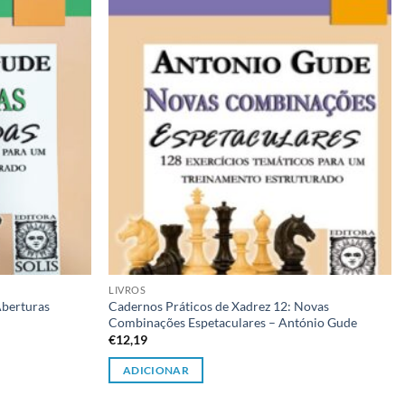
desejos
desejos
LIVROS
Aberturas
Cadernos Práticos de Xadrez 12: Novas
Combinações Espetaculares – António Gude
€
12,19
ADICIONAR