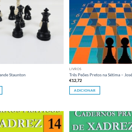
LIVROS
rande Staunton
Três Peões Pretos na Sétima – José
€
12,72
ADICIONAR
Adicionar
à lista de