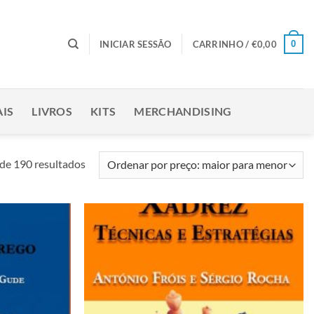
0
INICIAR SESSÃO
CARRINHO /
€
0,00
IS
LIVROS
KITS
MERCHANDISING
Ordenado
de 190 resultados
por
preço:
maior
para
Adicionar
Adicionar
menor
à lista de
à lista de
desejos
desejos