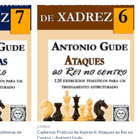
Adicionar
Adicionar
à lista de
à lista de
desejos
desejos
LIVROS
roblemas de
Cadernos Práticos de Xadrez 6: Ataques ao Rei no
Centro – António Gude