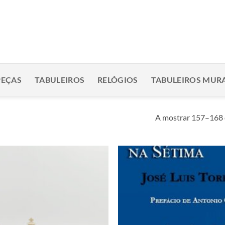
PEÇAS
TABULEIROS
RELÓGIOS
TABULEIROS MURA
A mostrar 157–168 
Adicionar
à lista de
desejos