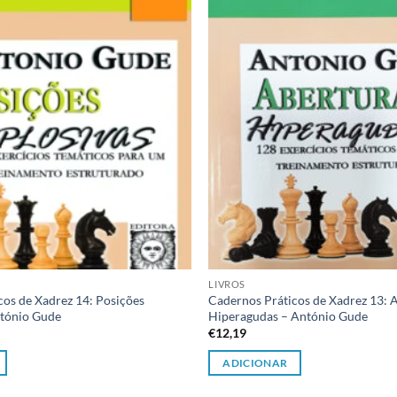
desejos
LIVROS
cos de Xadrez 14: Posições
Cadernos Práticos de Xadrez 13: 
ntónio Gude
Hiperagudas – António Gude
€
12,19
ADICIONAR