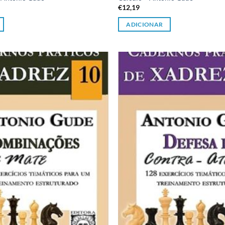
€
12,19
ADICIONAR
Adicionar
à lista de
desejos