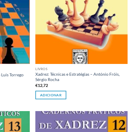
LIVROS
Xadrez: Técnicas e Estratégias – António Fróis,
 Luis Torrego
Sérgio Rocha
€
12,72
ADICIONAR
Adicionar
Adicionar
à lista de
à lista de