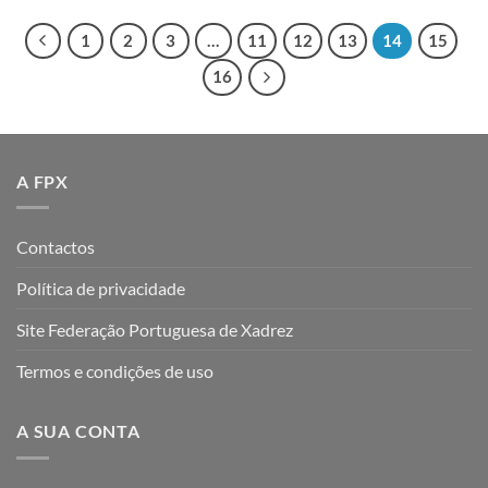
1
2
3
…
11
12
13
14
15
16
A FPX
Contactos
Política de privacidade
Site Federação Portuguesa de Xadrez
Termos e condições de uso
A SUA CONTA