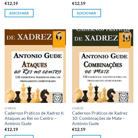
€
12,19
€
12,19
ADICIONAR
ADICIONAR
Adicionar
Adicionar
à lista de
à lista de
desejos
desejos
LIVROS
LIVROS
Cadernos Práticos de Xadrez 6:
Cadernos Práticos de Xadrez
Ataques ao Rei no Centro –
10: Combinações de Mate –
António Gude
António Gude
€
12,19
€
12,19