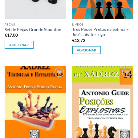
PEÇAS
LIVROS
Três Peões Pretos na Sétima –
Set de Peças Grande Staunton
José Luis Torrego
€
17,00
€
12,72
ADICIONAR
ADICIONAR
Adicionar
Adicionar
à lista de
à lista de
desejos
desejos