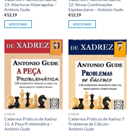
13: Aberturas Hiperagudas –
12: Novas Combinações
António Gude
Espetaculares – António Gude
€
12,19
€
12,19
ADICIONAR
ADICIONAR
Adicionar
Adicionar
à lista de
à lista de
desejos
desejos
LIVROS
LIVROS
Cadernos Práticos de Xadrez
Cadernos Práticos de Xadrez 7:
11: A Peça Problemática –
Problemas de Cálculo –
António Gude
António Gude