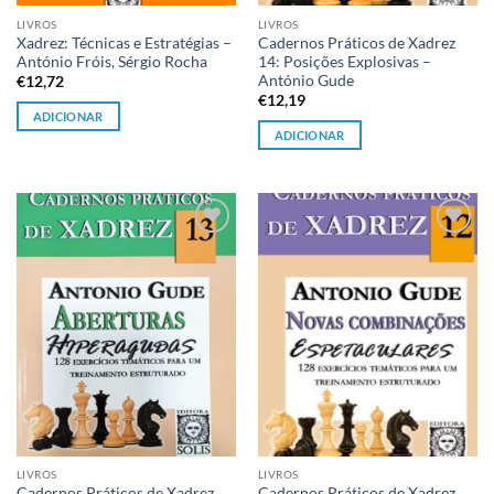
LIVROS
LIVROS
Xadrez: Técnicas e Estratégias –
Cadernos Práticos de Xadrez
António Fróis, Sérgio Rocha
14: Posições Explosivas –
António Gude
€
12,72
€
12,19
ADICIONAR
ADICIONAR
Adicionar
Adicionar
à lista de
à lista de
desejos
desejos
LIVROS
LIVROS
Cadernos Práticos de Xadrez
Cadernos Práticos de Xadrez