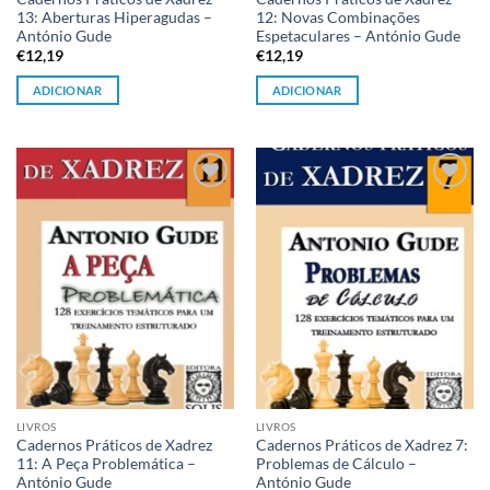
13: Aberturas Hiperagudas –
12: Novas Combinações
António Gude
Espetaculares – António Gude
€
12,19
€
12,19
ADICIONAR
ADICIONAR
Adicionar
Adicionar
à lista de
à lista de
desejos
desejos
LIVROS
LIVROS
Cadernos Práticos de Xadrez
Cadernos Práticos de Xadrez 7:
11: A Peça Problemática –
Problemas de Cálculo –
António Gude
António Gude