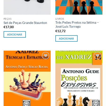
PEÇAS
LIVROS
Três Peões Pretos na Sétima –
Set de Peças Grande Staunton
José Luis Torrego
€
17,00
€
12,72
ADICIONAR
ADICIONAR
Adicionar
Adicionar
à lista de
à lista de
desejos
desejos