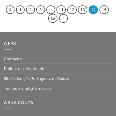
1
2
3
…
11
12
13
14
15
16
A FPX
Contactos
Política de privacidade
Site Federação Portuguesa de Xadrez
Termos e condições de uso
A SUA CONTA