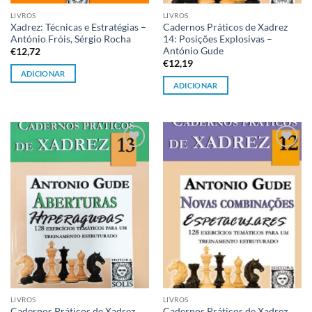
LIVROS
LIVROS
Xadrez: Técnicas e Estratégias –
Cadernos Práticos de Xadrez
António Fróis, Sérgio Rocha
14: Posições Explosivas –
António Gude
€
12,72
€
12,19
ADICIONAR
ADICIONAR
Adicionar
Adicionar
à lista de
à lista de
desejos
desejos
LIVROS
LIVROS
Cadernos Práticos de Xadrez
Cadernos Práticos de Xadrez