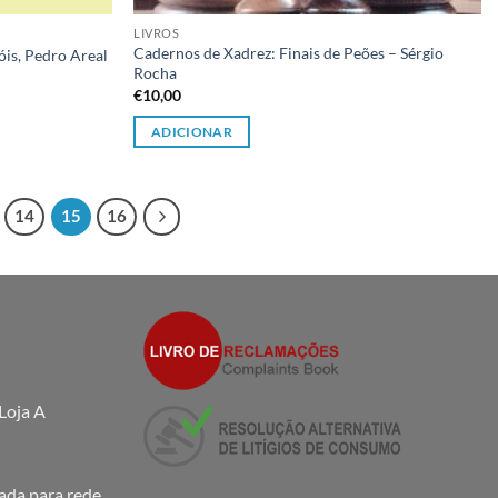
LIVROS
Cadernos de Xadrez: Finais de Peões – Sérgio
óis, Pedro Areal
Rocha
€
10,00
ADICIONAR
14
15
16
Loja A
da para rede