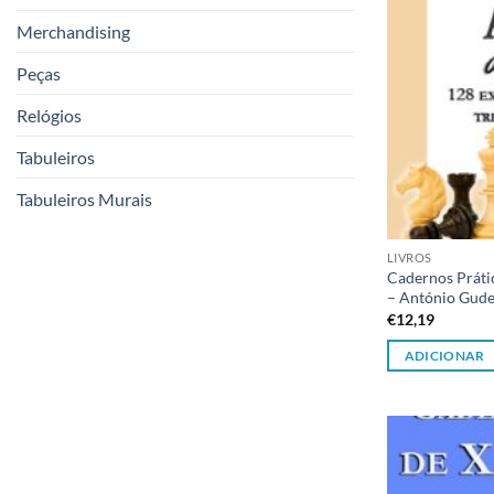
Merchandising
Peças
Relógios
Tabuleiros
Tabuleiros Murais
LIVROS
Cadernos Práti
– António Gud
€
12,19
ADICIONAR