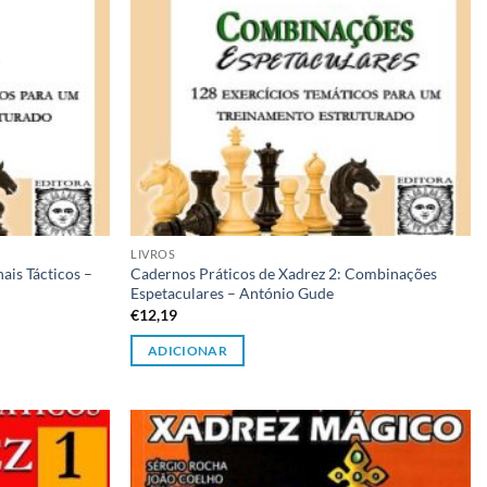
LIVROS
ais Tácticos –
Cadernos Práticos de Xadrez 2: Combinações
Espetaculares – António Gude
€
12,19
ADICIONAR
Adicionar
Adicionar
à lista de
à lista de