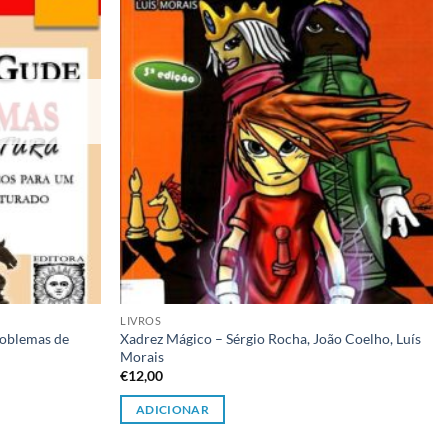
desejos
desejos
LIVROS
roblemas de
Xadrez Mágico – Sérgio Rocha, João Coelho, Luís
Morais
€
12,00
ADICIONAR