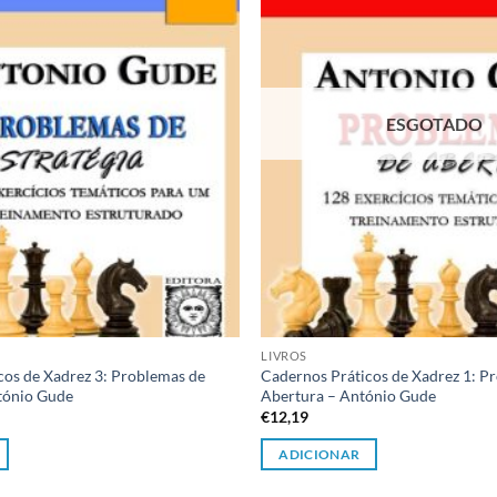
desejos
ESGOTADO
LIVROS
cos de Xadrez 3: Problemas de
Cadernos Práticos de Xadrez 1: P
ntónio Gude
Abertura – António Gude
€
12,19
ADICIONAR