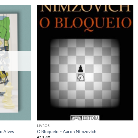
Adicionar
Adicionar
à lista de
à lista de
desejos
desejos
LIVROS
do Alves
O Bloqueio – Aaron Nimzovich
€
11,40