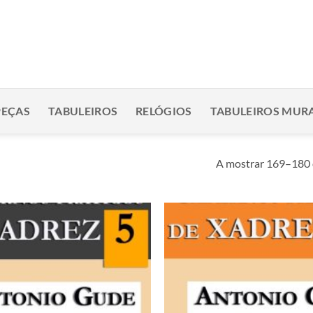
PEÇAS
TABULEIROS
RELÓGIOS
TABULEIROS MURA
A mostrar 169–180 
Adicionar
à lista de
desejos