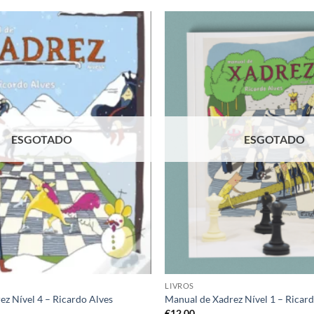
Adicionar
à lista de
desejos
ESGOTADO
ESGOTADO
LIVROS
z Nível 4 – Ricardo Alves
Manual de Xadrez Nível 1 – Ricar
€
12,00