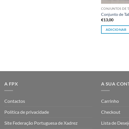
CONJUNTOS DE T
Conjunto de Ta
€
13,00
ADICIONAR
A FPX
A SUA CON
Contactos
Carrinho
Política de privacidade
Checkout
Site Federação Portuguesa de Xadrez
Lista de Dese