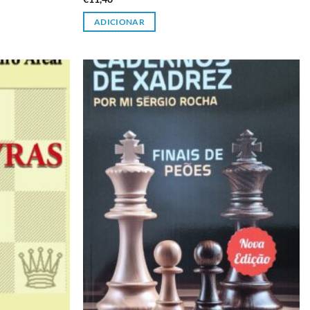
ADICIONAR
Adicionar
Adicionar
à lista de
à lista de
desejos
desejos