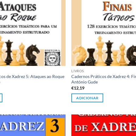
LIVROS
cos de Xadrez 5: Ataques ao Roque
Cadernos Práticos de Xadrez 4: Fin
e
António Gude
€
12,19
ADICIONAR
Adicionar
à lista de