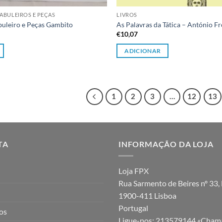
ABULEIROS E PEÇAS
LIVROS
buleiro e Peças Gambito
As Palavras da Tática – António Fr
€
10,07
ADICIONAR
1
2
3
…
12
13
TA
INFORMAÇÃO DA LOJA
Loja FPX
Rua Sarmento de Beires nº 33, 
1900-411 Lisboa
Portugal
jos
Ligue-nos:
213579144 «Chama