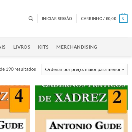
0
INICIAR SESSÃO
CARRINHO /
€
0,00
IS
LIVROS
KITS
MERCHANDISING
Ordenado
de 190 resultados
por
preço:
maior
para
Adicionar
Adicionar
menor
à lista de
à lista de
desejos
desejos