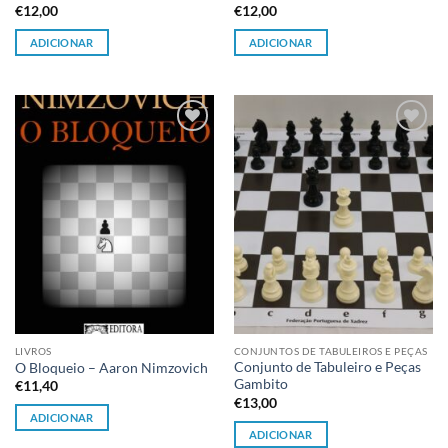
€
12,00
€
12,00
ADICIONAR
ADICIONAR
Adicionar
Adicionar
à lista de
à lista de
desejos
desejos
LIVROS
CONJUNTOS DE TABULEIROS E PEÇAS
Conjunto de Tabuleiro e Peças
O Bloqueio – Aaron Nimzovich
Gambito
€
11,40
€
13,00
ADICIONAR
ADICIONAR