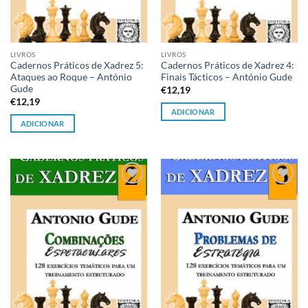
LIVROS
LIVROS
Cadernos Práticos de Xadrez 5:
Cadernos Práticos de Xadrez 4:
Ataques ao Roque – António
Finais Tácticos – António Gude
Gude
€
12,19
€
12,19
ADICIONAR
ADICIONAR
Adicionar
Adicionar
à lista de
à lista de
desejos
desejos