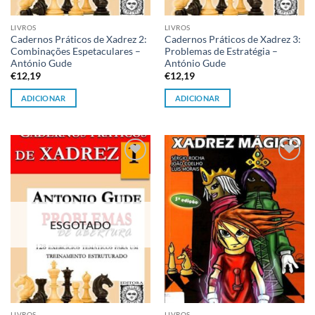
LIVROS
LIVROS
Cadernos Práticos de Xadrez 2:
Cadernos Práticos de Xadrez 3:
Combinações Espetaculares –
Problemas de Estratégia –
António Gude
António Gude
€
12,19
€
12,19
ADICIONAR
ADICIONAR
Adicionar
Adicionar
à lista de
à lista de
desejos
desejos
ESGOTADO
LIVROS
LIVROS