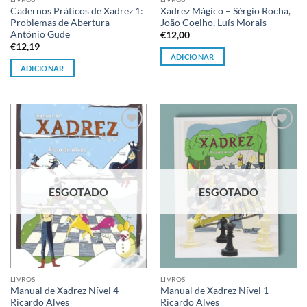
Cadernos Práticos de Xadrez 1:
Xadrez Mágico – Sérgio Rocha,
Problemas de Abertura –
João Coelho, Luís Morais
António Gude
€
12,00
€
12,19
ADICIONAR
ADICIONAR
Adicionar
Adicionar
à lista de
à lista de
desejos
desejos
ESGOTADO
ESGOTADO
LIVROS
LIVROS
Manual de Xadrez Nível 4 –
Manual de Xadrez Nível 1 –
Ricardo Alves
Ricardo Alves