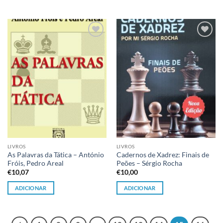
Adicionar
Adicionar
à lista de
à lista de
desejos
desejos
LIVROS
LIVROS
As Palavras da Tática – António
Cadernos de Xadrez: Finais de
Fróis, Pedro Areal
Peões – Sérgio Rocha
€
10,07
€
10,00
ADICIONAR
ADICIONAR