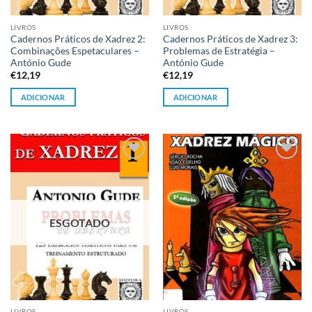
LIVROS
LIVROS
Cadernos Práticos de Xadrez 2:
Cadernos Práticos de Xadrez 3:
Combinações Espetaculares –
Problemas de Estratégia –
António Gude
António Gude
€
12,19
€
12,19
ADICIONAR
ADICIONAR
Adicionar
Adicionar
à lista de
à lista de
desejos
desejos
ESGOTADO
LIVROS
LIVROS