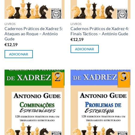
LIVROS
LIVROS
Cadernos Práticos de Xadrez 5:
Cadernos Práticos de Xadrez 4:
Ataques ao Roque – António
Finais Tácticos – António Gude
Gude
€
12,19
€
12,19
ADICIONAR
ADICIONAR
Adicionar
Adicionar
à lista de
à lista de
desejos
desejos