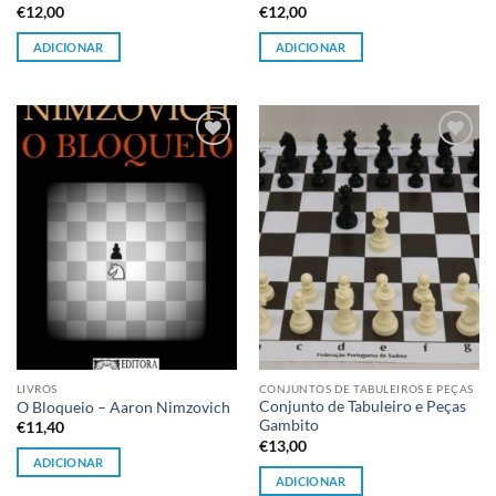
€
12,00
€
12,00
ADICIONAR
ADICIONAR
Adicionar
Adicionar
à lista de
à lista de
desejos
desejos
LIVROS
CONJUNTOS DE TABULEIROS E PEÇAS
Conjunto de Tabuleiro e Peças
O Bloqueio – Aaron Nimzovich
Gambito
€
11,40
€
13,00
ADICIONAR
ADICIONAR