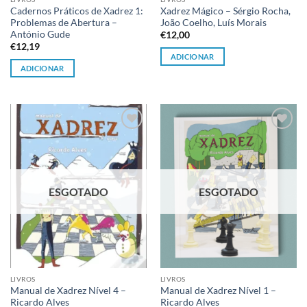
Cadernos Práticos de Xadrez 1:
Xadrez Mágico – Sérgio Rocha,
Problemas de Abertura –
João Coelho, Luís Morais
António Gude
€
12,00
€
12,19
ADICIONAR
ADICIONAR
Adicionar
Adicionar
à lista de
à lista de
desejos
desejos
ESGOTADO
ESGOTADO
LIVROS
LIVROS
Manual de Xadrez Nível 4 –
Manual de Xadrez Nível 1 –
Ricardo Alves
Ricardo Alves