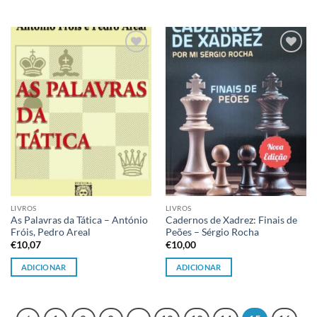
Adicionar
Adicionar
à lista de
à lista de
desejos
desejos
LIVROS
LIVROS
As Palavras da Tática – António
Cadernos de Xadrez: Finais de
Fróis, Pedro Areal
Peões – Sérgio Rocha
€
10,07
€
10,00
ADICIONAR
ADICIONAR