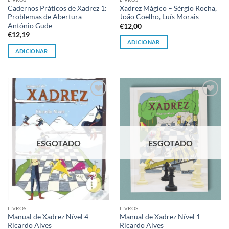
Cadernos Práticos de Xadrez 1:
Xadrez Mágico – Sérgio Rocha,
Problemas de Abertura –
João Coelho, Luís Morais
António Gude
€
12,00
€
12,19
ADICIONAR
ADICIONAR
Adicionar
Adicionar
à lista de
à lista de
desejos
desejos
ESGOTADO
ESGOTADO
LIVROS
LIVROS
Manual de Xadrez Nível 4 –
Manual de Xadrez Nível 1 –
Ricardo Alves
Ricardo Alves