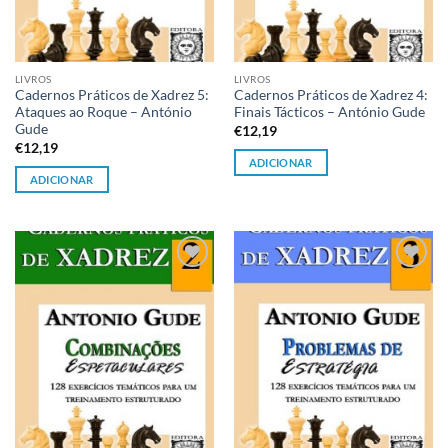
LIVROS
LIVROS
Cadernos Práticos de Xadrez 5:
Cadernos Práticos de Xadrez 4:
Ataques ao Roque – António
Finais Tácticos – António Gude
Gude
€
12,19
€
12,19
ADICIONAR
ADICIONAR
Adicionar
Adicionar
à lista de
à lista de
desejos
desejos