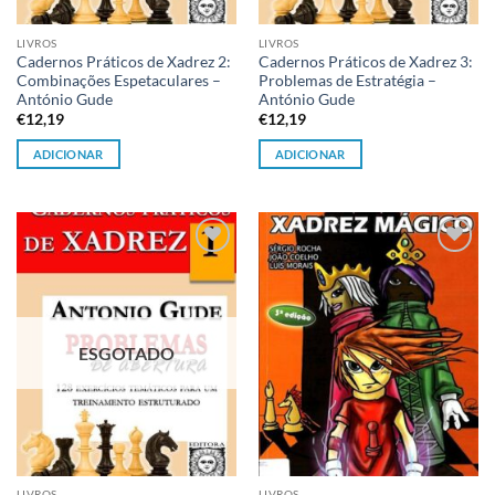
LIVROS
LIVROS
Cadernos Práticos de Xadrez 2:
Cadernos Práticos de Xadrez 3:
Combinações Espetaculares –
Problemas de Estratégia –
António Gude
António Gude
€
12,19
€
12,19
ADICIONAR
ADICIONAR
Adicionar
Adicionar
à lista de
à lista de
desejos
desejos
ESGOTADO
LIVROS
LIVROS