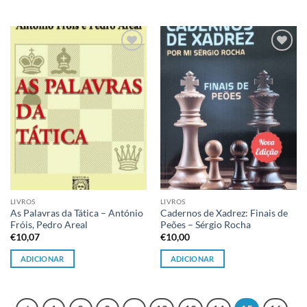
Adicionar
Adicionar
à lista de
à lista de
desejos
desejos
LIVROS
LIVROS
As Palavras da Tática – António
Cadernos de Xadrez: Finais de
Fróis, Pedro Areal
Peões – Sérgio Rocha
€
10,07
€
10,00
ADICIONAR
ADICIONAR