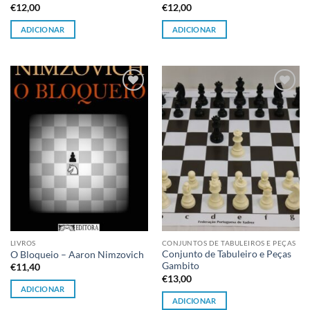
€
12,00
€
12,00
ADICIONAR
ADICIONAR
Adicionar
Adicionar
à lista de
à lista de
desejos
desejos
LIVROS
CONJUNTOS DE TABULEIROS E PEÇAS
Conjunto de Tabuleiro e Peças
O Bloqueio – Aaron Nimzovich
Gambito
€
11,40
€
13,00
ADICIONAR
ADICIONAR