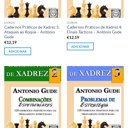
LIVROS
LIVROS
Cadernos Práticos de Xadrez 5:
Cadernos Práticos de Xadrez 4:
Ataques ao Roque – António
Finais Tácticos – António Gude
Gude
€
12,19
€
12,19
ADICIONAR
ADICIONAR
Adicionar
Adicionar
à lista de
à lista de
desejos
desejos