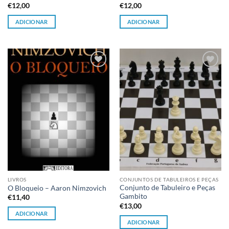
€
12,00
€
12,00
ADICIONAR
ADICIONAR
Adicionar
Adicionar
à lista de
à lista de
desejos
desejos
LIVROS
CONJUNTOS DE TABULEIROS E PEÇAS
Conjunto de Tabuleiro e Peças
O Bloqueio – Aaron Nimzovich
Gambito
€
11,40
€
13,00
ADICIONAR
ADICIONAR