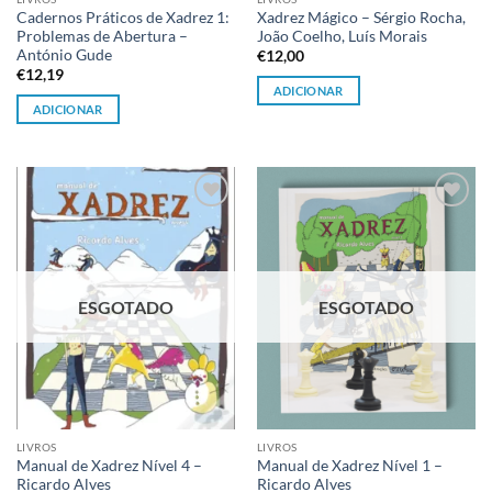
Cadernos Práticos de Xadrez 1:
Xadrez Mágico – Sérgio Rocha,
Problemas de Abertura –
João Coelho, Luís Morais
António Gude
€
12,00
€
12,19
ADICIONAR
ADICIONAR
Adicionar
Adicionar
à lista de
à lista de
desejos
desejos
ESGOTADO
ESGOTADO
LIVROS
LIVROS
Manual de Xadrez Nível 4 –
Manual de Xadrez Nível 1 –
Ricardo Alves
Ricardo Alves