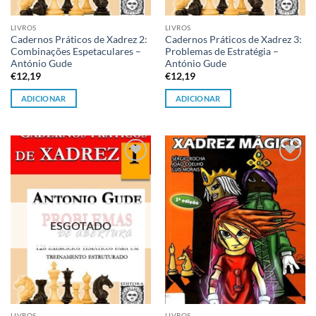
LIVROS
LIVROS
Cadernos Práticos de Xadrez 2:
Cadernos Práticos de Xadrez 3:
Combinações Espetaculares –
Problemas de Estratégia –
António Gude
António Gude
€
12,19
€
12,19
ADICIONAR
ADICIONAR
Adicionar
Adicionar
à lista de
à lista de
desejos
desejos
ESGOTADO
LIVROS
LIVROS