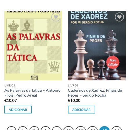
Adicionar
Adicionar
à lista de
à lista de
desejos
desejos
LIVROS
LIVROS
As Palavras da Tática – António
Cadernos de Xadrez: Finais de
Fróis, Pedro Areal
Peões – Sérgio Rocha
€
10,07
€
10,00
ADICIONAR
ADICIONAR