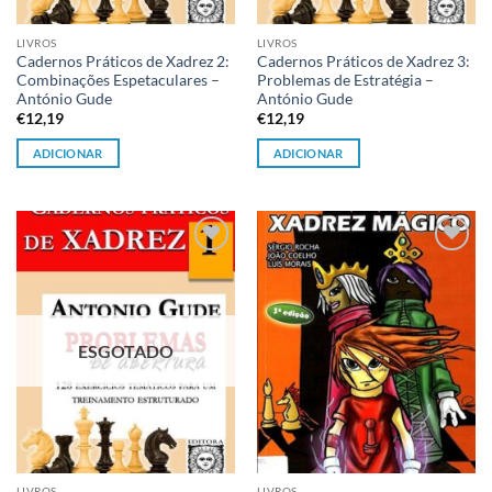
LIVROS
LIVROS
Cadernos Práticos de Xadrez 2:
Cadernos Práticos de Xadrez 3:
Combinações Espetaculares –
Problemas de Estratégia –
António Gude
António Gude
€
12,19
€
12,19
ADICIONAR
ADICIONAR
Adicionar
Adicionar
à lista de
à lista de
desejos
desejos
ESGOTADO
LIVROS
LIVROS