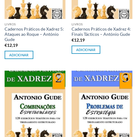
LIVROS
LIVROS
Cadernos Práticos de Xadrez 5:
Cadernos Práticos de Xadrez 4:
Ataques ao Roque – António
Finais Tácticos – António Gude
Gude
€
12,19
€
12,19
ADICIONAR
ADICIONAR
Adicionar
Adicionar
à lista de
à lista de
desejos
desejos