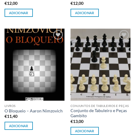
€
12,00
€
12,00
ADICIONAR
ADICIONAR
Adicionar
Adicionar
à lista de
à lista de
desejos
desejos
LIVROS
CONJUNTOS DE TABULEIROS E PEÇAS
Conjunto de Tabuleiro e Peças
O Bloqueio – Aaron Nimzovich
Gambito
€
11,40
€
13,00
ADICIONAR
ADICIONAR