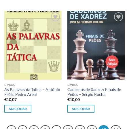
Adicionar
Adicionar
à lista de
à lista de
desejos
desejos
LIVROS
LIVROS
As Palavras da Tática – António
Cadernos de Xadrez: Finais de
Fróis, Pedro Areal
Peões – Sérgio Rocha
€
10,07
€
10,00
ADICIONAR
ADICIONAR