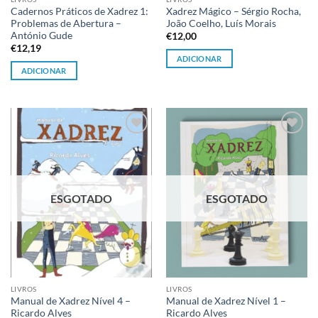
Cadernos Práticos de Xadrez 1:
Xadrez Mágico – Sérgio Rocha,
Problemas de Abertura –
João Coelho, Luís Morais
António Gude
€
12,00
€
12,19
ADICIONAR
ADICIONAR
Adicionar
Adicionar
à lista de
à lista de
desejos
desejos
ESGOTADO
ESGOTADO
LIVROS
LIVROS
Manual de Xadrez Nível 4 –
Manual de Xadrez Nível 1 –
Ricardo Alves
Ricardo Alves