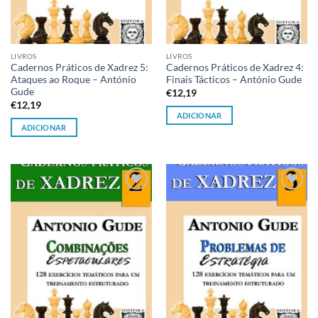
LIVROS
LIVROS
Cadernos Práticos de Xadrez 5:
Cadernos Práticos de Xadrez 4:
Ataques ao Roque – António
Finais Tácticos – António Gude
Gude
€
12,19
€
12,19
ADICIONAR
ADICIONAR
Adicionar
Adicionar
à lista de
à lista de
desejos
desejos