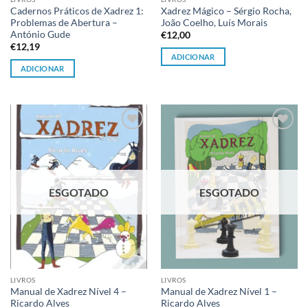
Cadernos Práticos de Xadrez 1:
Xadrez Mágico – Sérgio Rocha,
Problemas de Abertura –
João Coelho, Luís Morais
António Gude
€
12,00
€
12,19
ADICIONAR
ADICIONAR
Adicionar
Adicionar
à lista de
à lista de
desejos
desejos
ESGOTADO
ESGOTADO
LIVROS
LIVROS
Manual de Xadrez Nível 4 –
Manual de Xadrez Nível 1 –
Ricardo Alves
Ricardo Alves