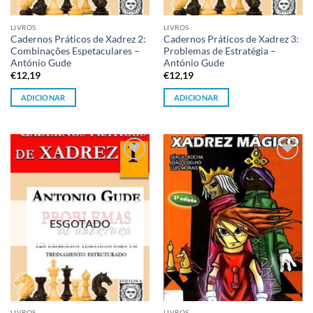
LIVROS
LIVROS
Cadernos Práticos de Xadrez 2:
Cadernos Práticos de Xadrez 3:
Combinações Espetaculares –
Problemas de Estratégia –
António Gude
António Gude
€
12,19
€
12,19
ADICIONAR
ADICIONAR
Adicionar
Adicionar
à lista de
à lista de
desejos
desejos
ESGOTADO
LIVROS
LIVROS