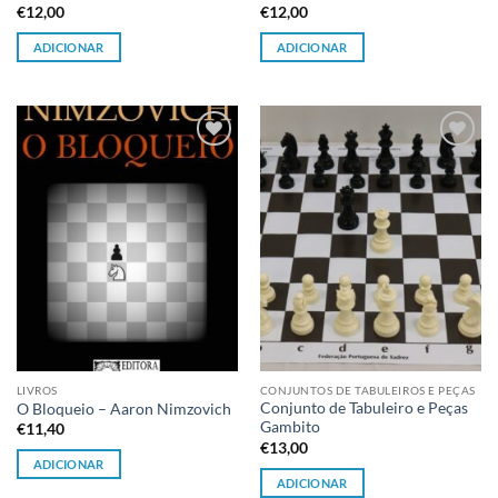
€
12,00
€
12,00
ADICIONAR
ADICIONAR
Adicionar
Adicionar
à lista de
à lista de
desejos
desejos
LIVROS
CONJUNTOS DE TABULEIROS E PEÇAS
Conjunto de Tabuleiro e Peças
O Bloqueio – Aaron Nimzovich
Gambito
€
11,40
€
13,00
ADICIONAR
ADICIONAR