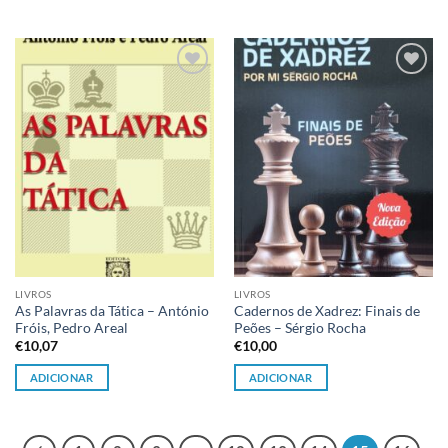
Adicionar
Adicionar
à lista de
à lista de
desejos
desejos
LIVROS
LIVROS
As Palavras da Tática – António
Cadernos de Xadrez: Finais de
Fróis, Pedro Areal
Peões – Sérgio Rocha
€
10,07
€
10,00
ADICIONAR
ADICIONAR