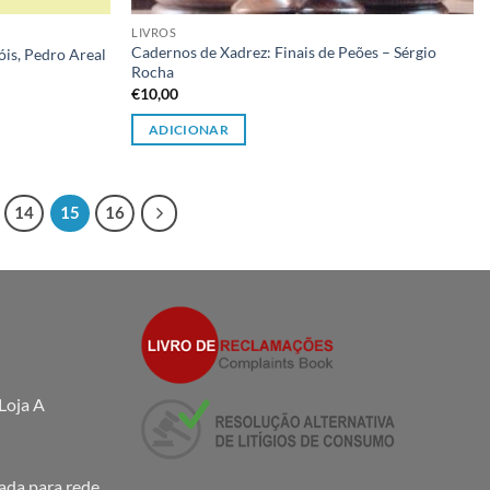
LIVROS
Cadernos de Xadrez: Finais de Peões – Sérgio
óis, Pedro Areal
Rocha
€
10,00
ADICIONAR
14
15
16
Loja A
da para rede