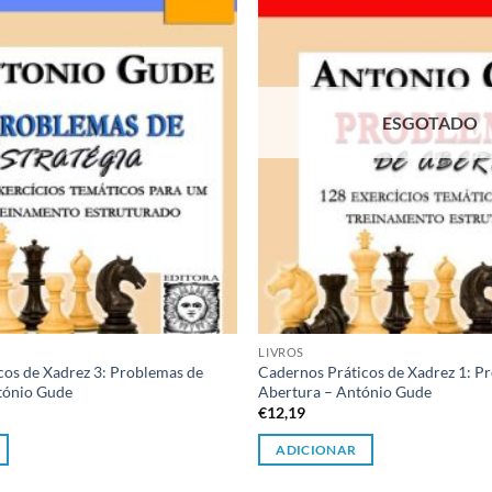
desejos
ESGOTADO
LIVROS
cos de Xadrez 3: Problemas de
Cadernos Práticos de Xadrez 1: P
ntónio Gude
Abertura – António Gude
€
12,19
ADICIONAR