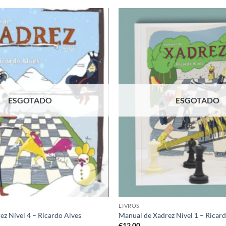
Adicionar
à lista de
desejos
ESGOTADO
ESGOTADO
LIVROS
z Nível 4 – Ricardo Alves
Manual de Xadrez Nível 1 – Ricar
€
12,00