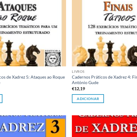
LIVROS
cos de Xadrez 5: Ataques ao Roque
Cadernos Práticos de Xadrez 4: Fin
e
António Gude
€
12,19
ADICIONAR
Adicionar
à lista de