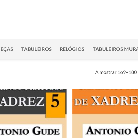
PEÇAS
TABULEIROS
RELÓGIOS
TABULEIROS MURA
A mostrar 169–180 
Adicionar
à lista de
desejos