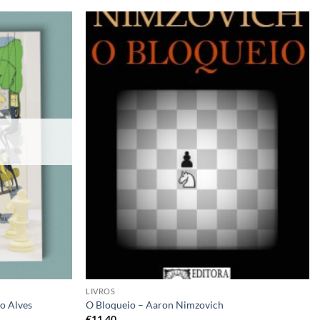
Adicionar
Adicionar
à lista de
à lista de
desejos
desejos
LIVROS
do Alves
O Bloqueio – Aaron Nimzovich
€
11,40