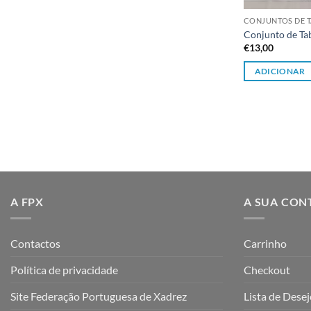
CONJUNTOS DE T
Conjunto de Ta
€
13,00
ADICIONAR
A FPX
A SUA CON
Contactos
Carrinho
Política de privacidade
Checkout
Site Federação Portuguesa de Xadrez
Lista de Dese