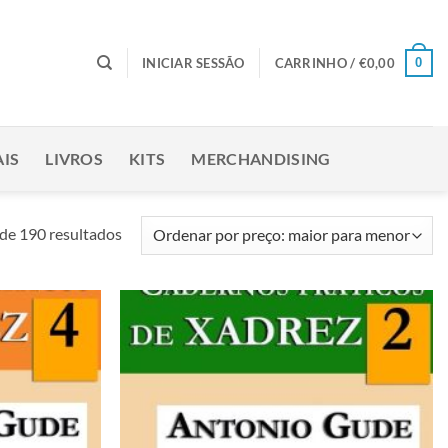
0
INICIAR SESSÃO
CARRINHO /
€
0,00
IS
LIVROS
KITS
MERCHANDISING
Ordenado
de 190 resultados
por
preço:
maior
para
Adicionar
Adicionar
menor
à lista de
à lista de
desejos
desejos