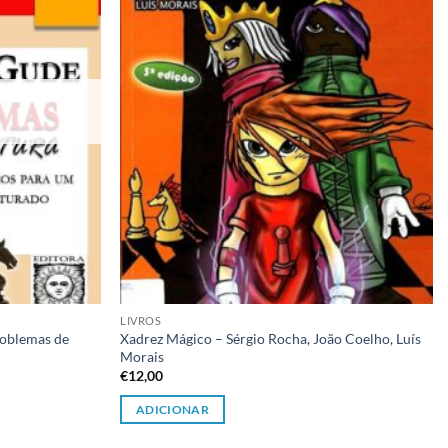
desejos
desejos
LIVROS
roblemas de
Xadrez Mágico – Sérgio Rocha, João Coelho, Luís
Morais
€
12,00
ADICIONAR