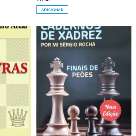
ADICIONAR
Adicionar
Adicionar
à lista de
à lista de
desejos
desejos