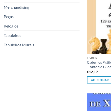
Merchandising
Peças
Relógios
Tabuleiros
Tabuleiros Murais
LIVROS
Cadernos Práti
– António Gud
€
12,19
ADICIONAR