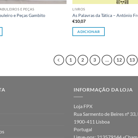
ABULEIROS E PEÇAS
LIVROS
buleiro e Peças Gambito
As Palavras da Tática – António Fr
€
10,07
ADICIONAR
1
2
3
…
12
13
TA
INFORMAÇÃO DA LOJA
Loja FPX
Rua Sarmento de Beires nº 33, 
1900-411 Lisboa
Portugal
jos
Ligue-nos:
213579144 «Chama