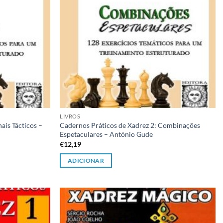
LIVROS
ais Tácticos –
Cadernos Práticos de Xadrez 2: Combinações
Espetaculares – António Gude
€
12,19
ADICIONAR
Adicionar
Adicionar
à lista de
à lista de