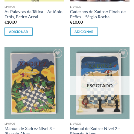
LIVROS
LIVROS
As Palavras da Tática – António
Cadernos de Xadrez: Finais de
Fróis, Pedro Areal
Peões – Sérgio Rocha
€
10,07
€
10,00
ADICIONAR
ADICIONAR
Adicionar
Adicionar
à lista de
à lista de
desejos
desejos
ESGOTADO
LIVROS
LIVROS
Manual de Xadrez Nível 3 –
Manual de Xadrez Nível 2 –
Ricardo Alves
Ricardo Alves