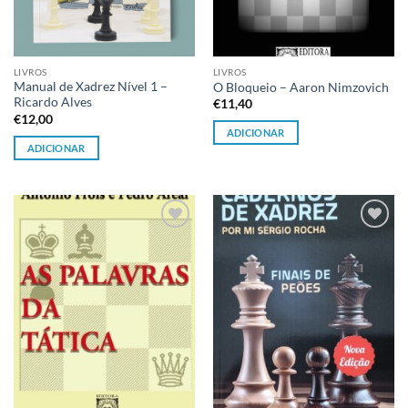
LIVROS
LIVROS
Manual de Xadrez Nível 1 –
O Bloqueio – Aaron Nimzovich
Ricardo Alves
€
11,40
€
12,00
ADICIONAR
ADICIONAR
Adicionar
Adicionar
à lista de
à lista de
desejos
desejos