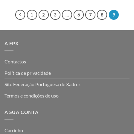
1
2
3
…
6
7
8
9
A FPX
Contactos
Política de privacidade
Site Federação Portuguesa de Xadrez
Termos e condições de uso
A SUA CONTA
Carrinho