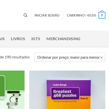
0
INICIAR SESSÃO
CARRINHO /
€
0,00
IS
LIVROS
KITS
MERCHANDISING
Ordenado
de 190 resultados
por
preço:
maior
para
Adicionar
Adicionar
menor
à lista de
à lista de
desejos
desejos