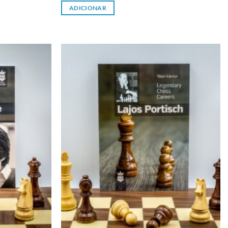
ADICIONAR
Adicionar
Adicionar
à lista de
à lista de
desejos
desejos