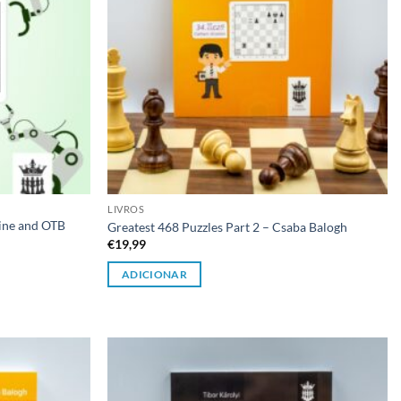
LIVROS
line and OTB
Greatest 468 Puzzles Part 2 – Csaba Balogh
€
19,99
ADICIONAR
Adicionar
Adicionar
à lista de
à lista de