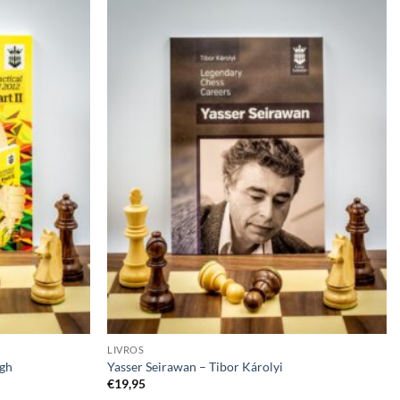
Adicionar
Adicionar
à lista de
à lista de
desejos
desejos
LIVROS
ogh
Yasser Seirawan – Tibor Károlyi
€
19,95