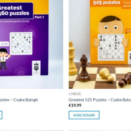
desejos
LIVROS
uzzles – Csaba Balogh
Greatest 525 Puzzles – Csaba Bal
€
19,99
ADICIONAR