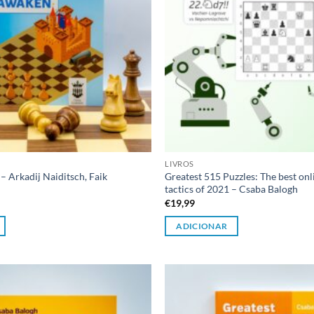
LIVROS
– Arkadij Naiditsch, Faik
Greatest 515 Puzzles: The best on
tactics of 2021 – Csaba Balogh
€
19,99
ADICIONAR
Adicionar
à lista de