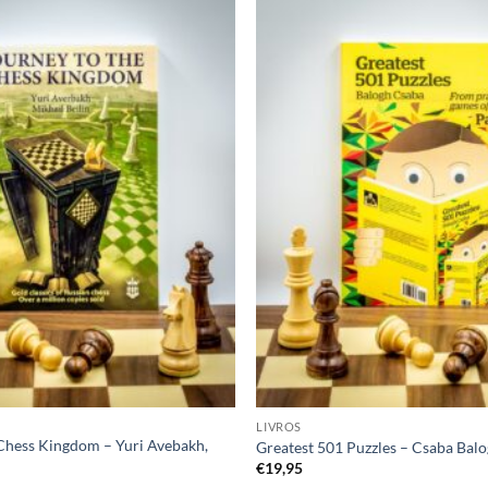
Adicionar
à lista de
desejos
LIVROS
 Chess Kingdom – Yuri Avebakh,
Greatest 501 Puzzles – Csaba Bal
€
19,95