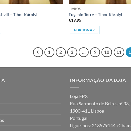
LIVROS
vili – Tibor Károlyi
Eugenio Torre – Tibor Károlyi
€
19,95
ADICIONAR
1
2
3
…
9
10
11
TA
INFORMAÇÃO DA LOJA
Loja FPX
Rua Sarmento de Beires nº 33, 
1900-411 Lisboa
Portugal
jos
Ligue-nos:
213579144 «Chama