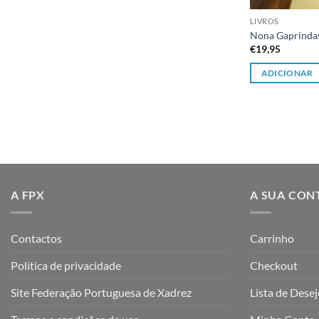
LIVROS
Nona Gaprindash
€
19,95
ADICIONAR
A FPX
A SUA CON
Contactos
Carrinho
Política de privacidade
Checkout
Site Federação Portuguesa de Xadrez
Lista de Dese