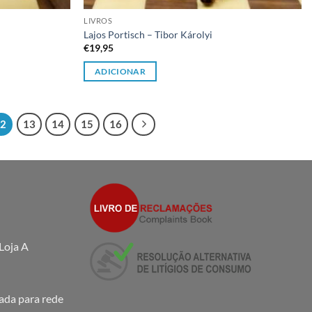
LIVROS
Lajos Portisch – Tibor Károlyi
€
19,95
ADICIONAR
12
13
14
15
16
Loja A
da para rede