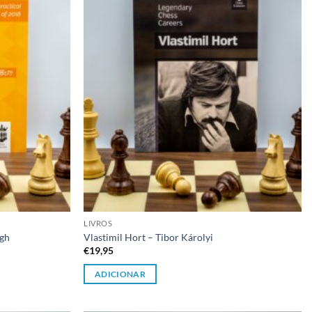
desejos
desejos
LIVROS
ogh
Vlastimil Hort – Tibor Károlyi
€
19,95
ADICIONAR