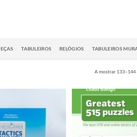
PEÇAS
TABULEIROS
RELÓGIOS
TABULEIROS MURA
A mostrar 133–144 
Adicionar
à lista de
desejos