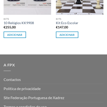
KITS
KITS
10 Relógios KK9908
Kit Eco Escolar
€
255,00
€
147,00
ADICIONAR
ADICIONAR
A FPX
Contactos
Política de privacidade
Site Federação Portuguesa de Xadrez
Termos e condições de uso