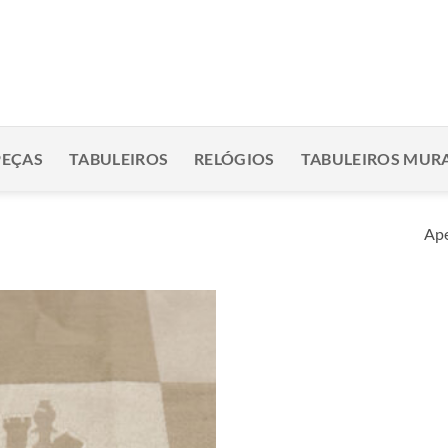
PEÇAS
TABULEIROS
RELÓGIOS
TABULEIROS MURA
Ape
Adicionar
à lista de
desejos