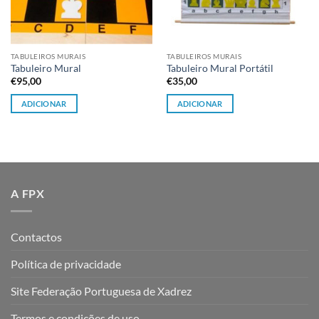
TABULEIROS MURAIS
TABULEIROS MURAIS
Tabuleiro Mural
Tabuleiro Mural Portátil
€
95,00
€
35,00
ADICIONAR
ADICIONAR
A FPX
Contactos
Política de privacidade
Site Federação Portuguesa de Xadrez
Termos e condições de uso