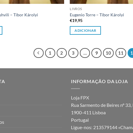
LIVROS
vili – Tibor Károlyi
Eugenio Torre – Tibor Károlyi
€
19,95
ADICIONAR
1
2
3
…
9
10
11
TA
INFORMAÇÃO DA LOJA
Loja FPX
Rua Sarmento de Beires nº 33, 
1900-411 Lisboa
Portugal
jos
Ligue-nos:
213579144 «Chama