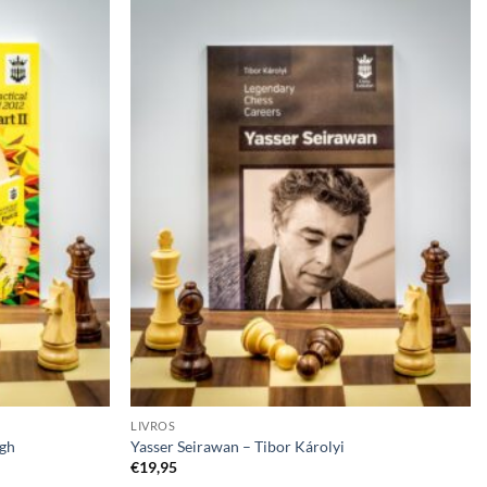
Adicionar
Adicionar
à lista de
à lista de
desejos
desejos
LIVROS
ogh
Yasser Seirawan – Tibor Károlyi
€
19,95