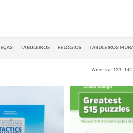
PEÇAS
TABULEIROS
RELÓGIOS
TABULEIROS MURA
A mostrar 133–144 
Adicionar
à lista de
desejos