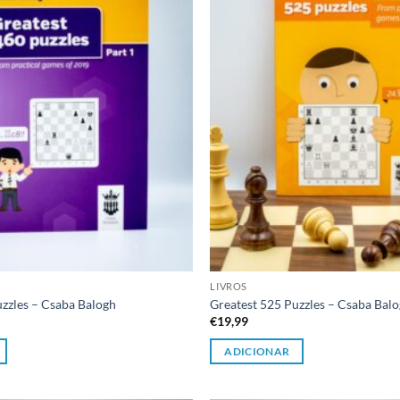
desejos
LIVROS
uzzles – Csaba Balogh
Greatest 525 Puzzles – Csaba Bal
€
19,99
ADICIONAR