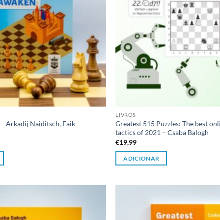
LIVROS
– Arkadij Naiditsch, Faik
Greatest 515 Puzzles: The best on
tactics of 2021 – Csaba Balogh
€
19,99
ADICIONAR
Adicionar
à lista de