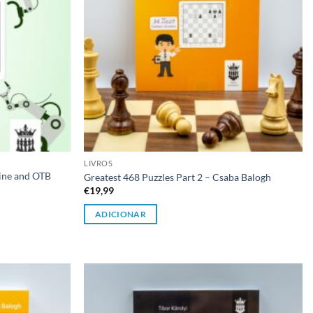
LIVROS
line and OTB
Greatest 468 Puzzles Part 2 – Csaba Balogh
€
19,99
ADICIONAR
Adicionar
Adicionar
à lista de
à lista de