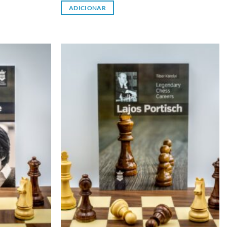
ADICIONAR
Adicionar
Adicionar
à lista de
à lista de
desejos
desejos