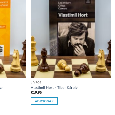
desejos
desejos
LIVROS
ogh
Vlastimil Hort – Tibor Károlyi
€
19,95
ADICIONAR