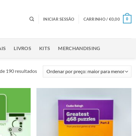
0
INICIAR SESSÃO
CARRINHO /
€
0,00
IS
LIVROS
KITS
MERCHANDISING
Ordenado
de 190 resultados
por
preço:
maior
para
Adicionar
Adicionar
menor
à lista de
à lista de
desejos
desejos