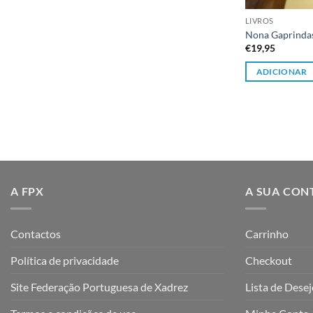
LIVROS
Nona Gaprindash
€
19,95
ADICIONAR
A FPX
A SUA CON
Contactos
Carrinho
Política de privacidade
Checkout
Site Federação Portuguesa de Xadrez
Lista de Dese