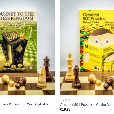
Adicionar
à lista de
desejos
LIVROS
 Chess Kingdom – Yuri Avebakh,
Greatest 501 Puzzles – Csaba Bal
€
19,95