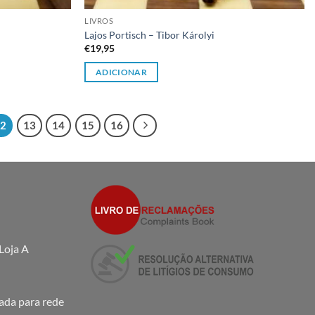
LIVROS
Lajos Portisch – Tibor Károlyi
€
19,95
ADICIONAR
12
13
14
15
16
Loja A
da para rede