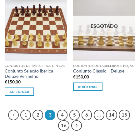
Adicionar
Adicionar
à lista de
à lista de
desejos
desejos
ESGOTADO
CONJUNTOS DE TABULEIROS E PEÇAS
CONJUNTOS DE TABULEIROS E PEÇAS
Conjunto Seleção Ibérica
Conjunto Classic – Deluxe
Deluxe Vermelho
€
150,00
€
150,00
ADICIONAR
ADICIONAR
1
2
3
4
5
6
…
14
15
16