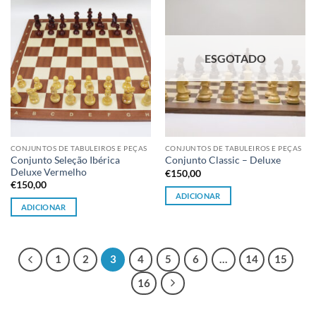
Adicionar
Adicionar
à lista de
à lista de
desejos
desejos
ESGOTADO
CONJUNTOS DE TABULEIROS E PEÇAS
CONJUNTOS DE TABULEIROS E PEÇAS
Conjunto Seleção Ibérica
Conjunto Classic – Deluxe
Deluxe Vermelho
€
150,00
€
150,00
ADICIONAR
ADICIONAR
1
2
3
4
5
6
…
14
15
16