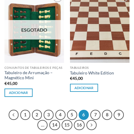
Adicionar
Adicionar
à lista de
à lista de
desejos
desejos
ESGOTADO
CONJUNTOS DE TABULEIROS E PEÇAS
TABULEIROS
Tabuleiro de Arrumação –
Tabuleiro White Edition
Magnético Mini
€
45,00
€
45,00
ADICIONAR
ADICIONAR
1
2
3
4
5
6
7
8
9
…
14
15
16