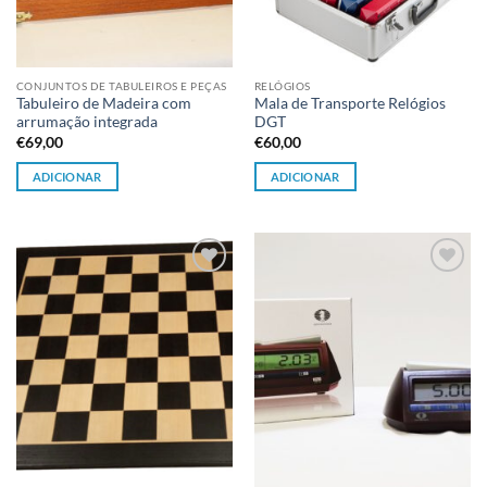
CONJUNTOS DE TABULEIROS E PEÇAS
RELÓGIOS
Tabuleiro de Madeira com
Mala de Transporte Relógios
arrumação integrada
DGT
€
69,00
€
60,00
ADICIONAR
ADICIONAR
Adicionar
Adicionar
à lista de
à lista de
desejos
desejos