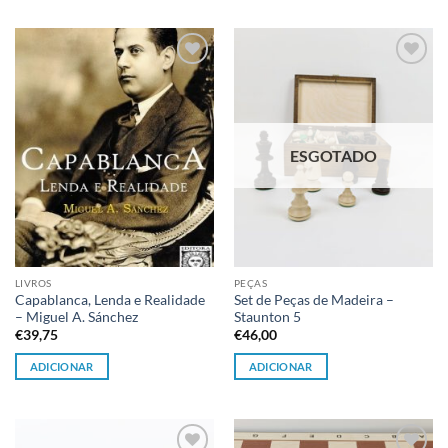
Adicionar
Adicionar
à lista de
à lista de
desejos
desejos
ESGOTADO
LIVROS
PEÇAS
Capablanca, Lenda e Realidade
Set de Peças de Madeira –
– Miguel A. Sánchez
Staunton 5
€
39,75
€
46,00
ADICIONAR
ADICIONAR