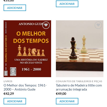
€
55,00
ADICIONAR
ADICIONAR
Adicionar
Adicionar
à lista de
à lista de
desejos
desejos
LIVROS
CONJUNTOS DE TABULEIROS E PEÇAS
O Melhor dos Tempos: 1961-
Tabuleiro de Madeira little com
2000 – António Gude
arrumação integrada
€
42,29
€
49,00
ADICIONAR
ADICIONAR