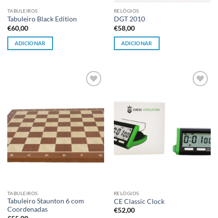
TABULEIROS
RELÓGIOS
Tabuleiro Black Edition
DGT 2010
€
60,00
€
58,00
ADICIONAR
ADICIONAR
Adicionar
Adicionar
à lista de
à lista de
desejos
desejos
TABULEIROS
RELÓGIOS
Tabuleiro Staunton 6 com
CE Classic Clock
Coordenadas
€
52,00