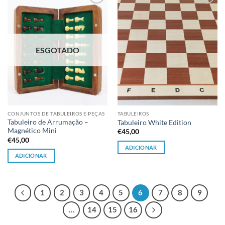
Adicionar
Adicionar
à lista de
à lista de
desejos
desejos
ESGOTADO
CONJUNTOS DE TABULEIROS E PEÇAS
TABULEIROS
Tabuleiro de Arrumação –
Tabuleiro White Edition
Magnético Mini
€
45,00
€
45,00
ADICIONAR
ADICIONAR
1
2
3
4
5
6
7
8
9
…
14
15
16