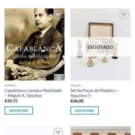
Adicionar
Adicionar
à lista de
à lista de
desejos
desejos
ESGOTADO
LIVROS
PEÇAS
Capablanca, Lenda e Realidade
Set de Peças de Madeira –
– Miguel A. Sánchez
Staunton 5
€
39,75
€
46,00
ADICIONAR
ADICIONAR