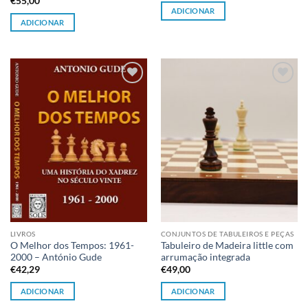
€
55,00
ADICIONAR
ADICIONAR
Adicionar
Adicionar
à lista de
à lista de
desejos
desejos
LIVROS
CONJUNTOS DE TABULEIROS E PEÇAS
O Melhor dos Tempos: 1961-
Tabuleiro de Madeira little com
2000 – António Gude
arrumação integrada
€
42,29
€
49,00
ADICIONAR
ADICIONAR