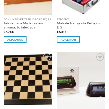
CONJUNTOS DE TABULEIROS E PEÇAS
RELÓGIOS
Tabuleiro de Madeira com
Mala de Transporte Relógios
arrumação integrada
DGT
€
69,00
€
60,00
ADICIONAR
ADICIONAR
Adicionar
Adicionar
à lista de
à lista de
desejos
desejos