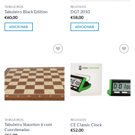
TABULEIROS
RELÓGIOS
Tabuleiro Black Edition
DGT 2010
€
60,00
€
58,00
ADICIONAR
ADICIONAR
Adicionar
Adicionar
à lista de
à lista de
desejos
desejos
TABULEIROS
RELÓGIOS
Tabuleiro Staunton 6 com
CE Classic Clock
Coordenadas
€
52,00