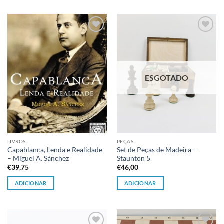
Adicionar
Adicionar
à lista de
à lista de
desejos
desejos
ESGOTADO
LIVROS
PEÇAS
Capablanca, Lenda e Realidade
Set de Peças de Madeira –
– Miguel A. Sánchez
Staunton 5
€
39,75
€
46,00
ADICIONAR
ADICIONAR