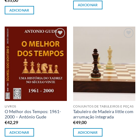
€
55,00
ADICIONAR
ADICIONAR
Adicionar
Adicionar
à lista de
à lista de
desejos
desejos
LIVROS
CONJUNTOS DE TABULEIROS E PEÇAS
O Melhor dos Tempos: 1961-
Tabuleiro de Madeira little com
2000 – António Gude
arrumação integrada
€
42,29
€
49,00
ADICIONAR
ADICIONAR