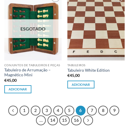
Adicionar
Adicionar
à lista de
à lista de
desejos
desejos
ESGOTADO
CONJUNTOS DE TABULEIROS E PEÇAS
TABULEIROS
Tabuleiro de Arrumação –
Tabuleiro White Edition
Magnético Mini
€
45,00
€
45,00
ADICIONAR
ADICIONAR
1
2
3
4
5
6
7
8
9
…
14
15
16