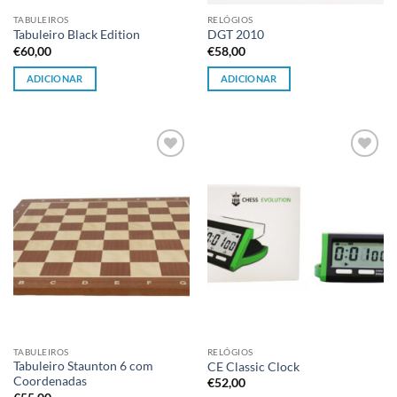
TABULEIROS
RELÓGIOS
Tabuleiro Black Edition
DGT 2010
€
60,00
€
58,00
ADICIONAR
ADICIONAR
Adicionar
Adicionar
à lista de
à lista de
desejos
desejos
TABULEIROS
RELÓGIOS
Tabuleiro Staunton 6 com
CE Classic Clock
Coordenadas
€
52,00