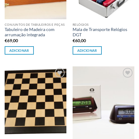
CONJUNTOS DE TABULEIROS E PEÇAS
RELÓGIOS
Tabuleiro de Madeira com
Mala de Transporte Relógios
arrumação integrada
DGT
€
69,00
€
60,00
ADICIONAR
ADICIONAR
Adicionar
Adicionar
à lista de
à lista de
desejos
desejos