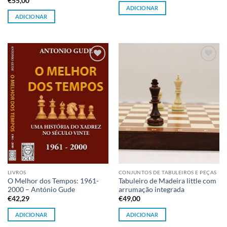
€
55,00
ADICIONAR
ADICIONAR
Adicionar
Adicionar
à lista de
à lista de
desejos
desejos
LIVROS
CONJUNTOS DE TABULEIROS E PEÇAS
O Melhor dos Tempos: 1961-
Tabuleiro de Madeira little com
2000 – António Gude
arrumação integrada
€
42,29
€
49,00
ADICIONAR
ADICIONAR