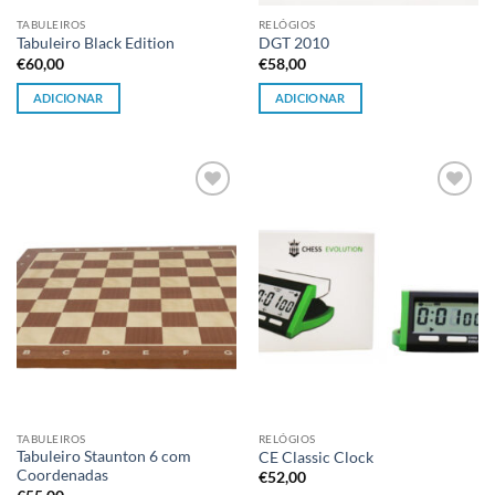
TABULEIROS
RELÓGIOS
Tabuleiro Black Edition
DGT 2010
€
60,00
€
58,00
ADICIONAR
ADICIONAR
Adicionar
Adicionar
à lista de
à lista de
desejos
desejos
TABULEIROS
RELÓGIOS
Tabuleiro Staunton 6 com
CE Classic Clock
Coordenadas
€
52,00