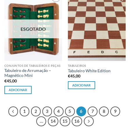
Adicionar
Adicionar
à lista de
à lista de
desejos
desejos
ESGOTADO
CONJUNTOS DE TABULEIROS E PEÇAS
TABULEIROS
Tabuleiro de Arrumação –
Tabuleiro White Edition
Magnético Mini
€
45,00
€
45,00
ADICIONAR
ADICIONAR
1
2
3
4
5
6
7
8
9
…
14
15
16