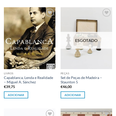
Adicionar
Adicionar
à lista de
à lista de
desejos
desejos
ESGOTADO
LIVROS
PEÇAS
Capablanca, Lenda e Realidade
Set de Peças de Madeira –
– Miguel A. Sánchez
Staunton 5
€
39,75
€
46,00
ADICIONAR
ADICIONAR