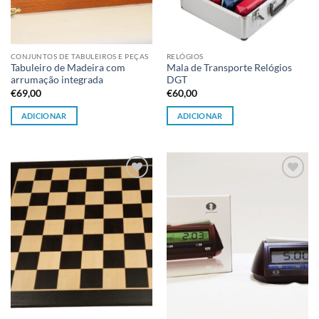
CONJUNTOS DE TABULEIROS E PEÇAS
RELÓGIOS
Tabuleiro de Madeira com
Mala de Transporte Relógios
arrumação integrada
DGT
€
69,00
€
60,00
ADICIONAR
ADICIONAR
Adicionar
Adicionar
à lista de
à lista de
desejos
desejos