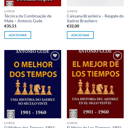
LIVROS
LIVROS
Técnica da Combinação de
Caissana Brasileira – Resgate do
Mate – António Gude
Xadrez Brasileiro
€
35,51
€
32,00
ADICIONAR
ADICIONAR
Adicionar
Adicionar
à lista de
à lista de
desejos
desejos
LIVROS
LIVROS
O Melhor dos Tempos: 1901-
El Mejor de Los Tiempos: 1901-