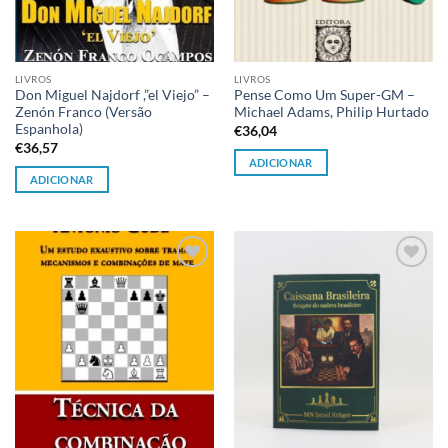
LIVROS
LIVROS
Don Miguel Najdorf ,”el Viejo” –
Pense Como Um Super-GM –
Zenón Franco (Versão
Michael Adams, Philip Hurtado
Espanhola)
€
36,04
€
36,57
ADICIONAR
ADICIONAR
Adicionar
Adicionar
à lista de
à lista de
desejos
desejos