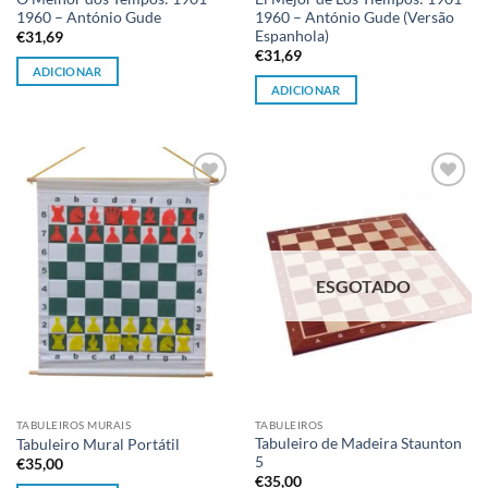
1960 – António Gude
1960 – António Gude (Versão
Espanhola)
€
31,69
€
31,69
ADICIONAR
ADICIONAR
Adicionar
Adicionar
à lista de
à lista de
desejos
desejos
ESGOTADO
TABULEIROS MURAIS
TABULEIROS
Tabuleiro de Madeira Staunton
Tabuleiro Mural Portátil
5
€
35,00
€
35,00