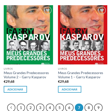
Adicionar
Adicionar
à lista de
à lista de
desejos
desejos
LIVROS
LIVROS
Meus Grandes Predecessores
Meus Grandes Predecessores
Volume 2 – Garry Kasparov
Volume 1 – Garry Kasparov
€
29,68
€
29,68
ADICIONAR
ADICIONAR
1
2
3
4
5
6
7
8
9