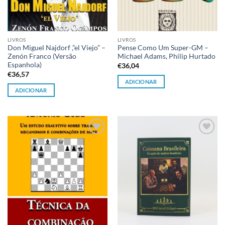
LIVROS
LIVROS
Don Miguel Najdorf ,”el Viejo” –
Pense Como Um Super-GM –
Zenón Franco (Versão
Michael Adams, Philip Hurtado
Espanhola)
€
36,04
€
36,57
ADICIONAR
ADICIONAR
Adicionar
Adicionar
à lista de
à lista de
desejos
desejos