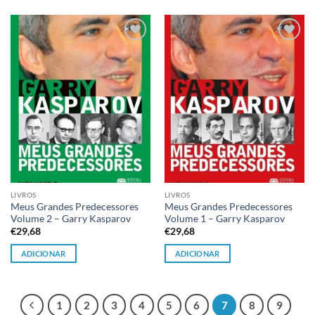
Adicionar
Adicionar
à lista de
à lista de
desejos
desejos
LIVROS
LIVROS
Meus Grandes Predecessores
Meus Grandes Predecessores
Volume 2 – Garry Kasparov
Volume 1 – Garry Kasparov
€
29,68
€
29,68
ADICIONAR
ADICIONAR
1
2
3
4
5
6
7
8
9