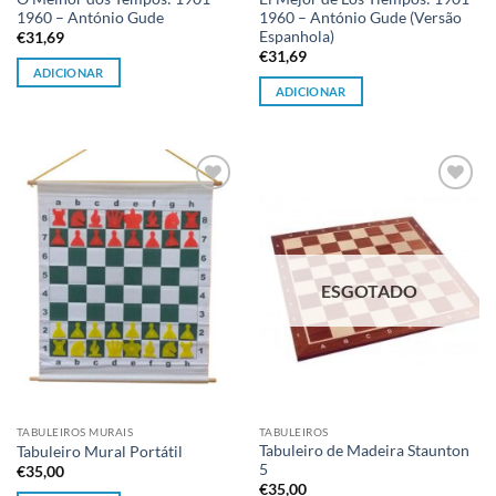
1960 – António Gude
1960 – António Gude (Versão
Espanhola)
€
31,69
€
31,69
ADICIONAR
ADICIONAR
Adicionar
Adicionar
à lista de
à lista de
desejos
desejos
ESGOTADO
TABULEIROS MURAIS
TABULEIROS
Tabuleiro de Madeira Staunton
Tabuleiro Mural Portátil
5
€
35,00
€
35,00