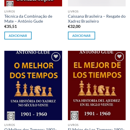
LIVROS
LIVROS
Técnica da Combinação de
Caissana Brasileira – Resgate do
Mate – António Gude
Xadrez Brasileiro
€
35,51
€
32,00
ADICIONAR
ADICIONAR
Adicionar
Adicionar
à lista de
à lista de
desejos
desejos
LIVROS
LIVROS
O Melhor dos Tempos: 1901-
El Mejor de Los Tiempos: 1901-