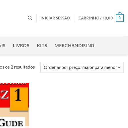
0
INICIAR SESSÃO
CARRINHO /
€
0,00
IS
LIVROS
KITS
MERCHANDISING
Ordenado
os os 2 resultados
por
preço:
maior
para
Adicionar
menor
à lista de
desejos