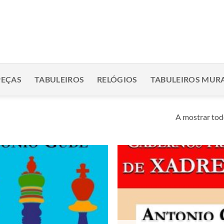
PEÇAS
TABULEIROS
RELÓGIOS
TABULEIROS MURA
A mostrar tod
Adicionar
à lista de
desejos