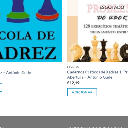
ESGOTADO
LIVROS
Cadernos Práticos de Xadrez 1: P
ez – António Gude
Abertura – António Gude
€
12,19
ADICIONAR