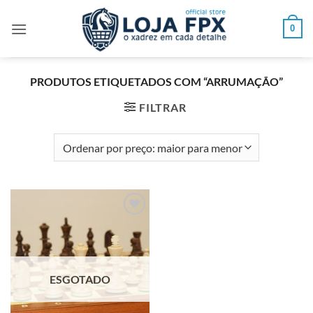
Skip
to
0
content
PRODUTOS ETIQUETADOS COM “ARRUMAÇÃO”
FILTRAR
Adicionar
à lista de
desejos
ESGOTADO