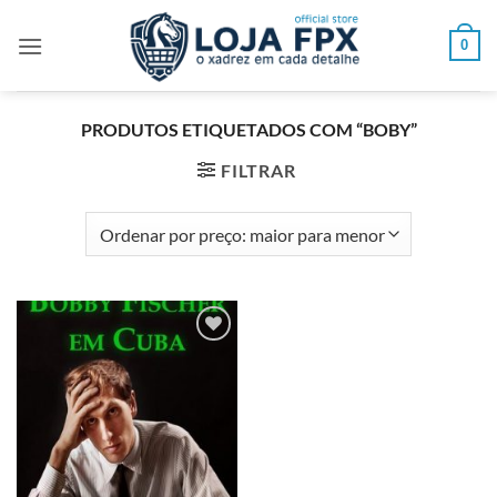
Skip
to
0
content
PRODUTOS ETIQUETADOS COM “BOBY”
FILTRAR
Adicionar
à lista de
desejos