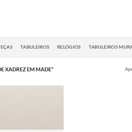
PEÇAS
TABULEIROS
RELÓGIOS
TABULEIROS MURA
Ape
DE XADREZ EM MADE”
Adicionar
à lista de
desejos