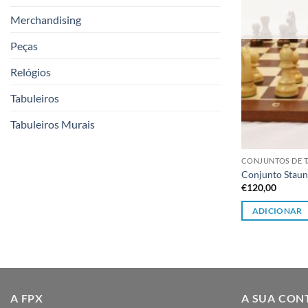
Merchandising
Peças
Relógios
Tabuleiros
Tabuleiros Murais
CONJUNTOS DE T
Conjunto Staun
€
120,00
ADICIONAR
A FPX
A SUA CON