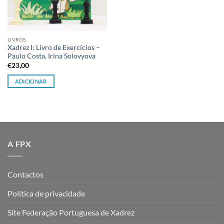
LIVROS
Xadrez I: Livro de Exercícios –
Paulo Costa, Irina Solovyova
€
23,00
ADICIONAR
A FPX
Contactos
Política de privacidade
Site Federação Portuguesa de Xadrez