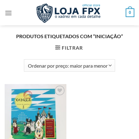
Skip
to
0
content
PRODUTOS ETIQUETADOS COM “INICIAÇÃO”
FILTRAR
Adicionar
à lista de
desejos