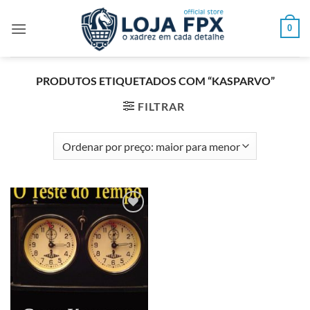
Skip
to
0
content
PRODUTOS ETIQUETADOS COM “KASPARVO”
FILTRAR
Adicionar
à lista de
desejos