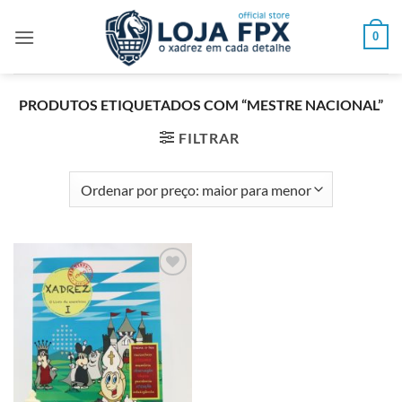
Skip
to
0
content
PRODUTOS ETIQUETADOS COM “MESTRE NACIONAL”
FILTRAR
Adicionar
à lista de
desejos