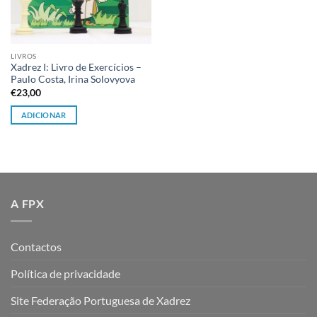
LIVROS
Xadrez I: Livro de Exercícios –
Paulo Costa, Irina Solovyova
€
23,00
ADICIONAR
A FPX
Contactos
Política de privacidade
Site Federação Portuguesa de Xadrez