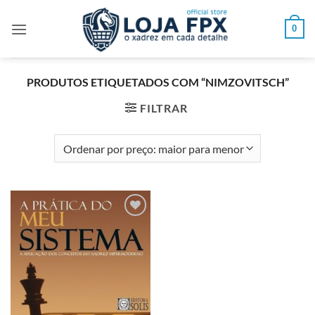
Skip
to
0
content
PRODUTOS ETIQUETADOS COM “NIMZOVITSCH”
FILTRAR
Adicionar
à lista de
desejos