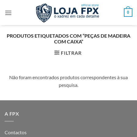
Skip
to
0
content
PRODUTOS ETIQUETADOS COM “PEÇAS DE MADEIRA
COM CAIXA”
FILTRAR
Não foram encontrados produtos correspondentes à sua
pesquisa.
A FPX
Contactos