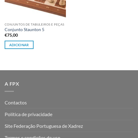
CONJUNTOS DE TABULEIROS E PEÇAS
Conjunto Staunton 5
€
75,00
ADICIONAR
A FPX
Contactos
Política de privacidade
Site Federação Portuguesa de Xadrez
Termos e condições de uso