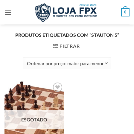
Skip
to
0
content
PRODUTOS ETIQUETADOS COM “STAUTON 5”
FILTRAR
Adicionar
à lista de
desejos
ESGOTADO