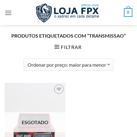
Skip
to
0
content
PRODUTOS ETIQUETADOS COM “TRANSMISSAO”
FILTRAR
Adicionar
à lista de
desejos
ESGOTADO