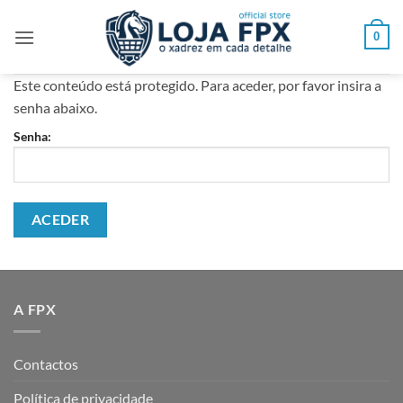
Skip
to
0
content
Este conteúdo está protegido. Para aceder, por favor insira a
senha abaixo.
Senha:
A FPX
Contactos
Política de privacidade