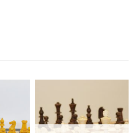
Adicionar
Adicionar
à lista de
à lista de
desejos
desejos