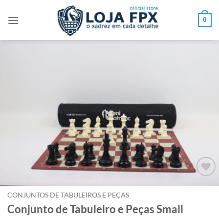
Skip
to
0
content
Adicionar
à lista de
CONJUNTOS DE TABULEIROS E PEÇAS
desejos
Conjunto de Tabuleiro e Peças Small