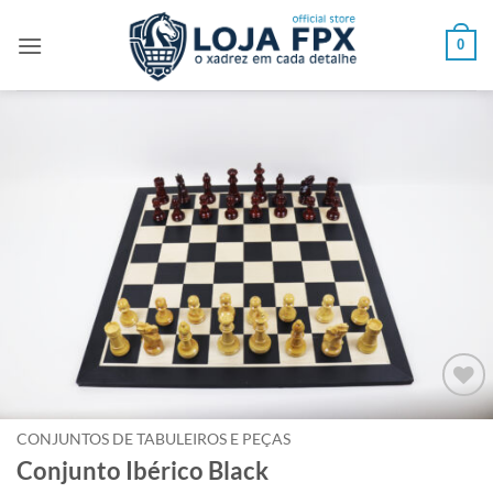
Skip
to
0
content
Adicionar
à lista de
CONJUNTOS DE TABULEIROS E PEÇAS
desejos
Conjunto Ibérico Black