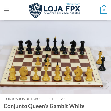
Skip
to
0
content
Adicionar
à lista de
CONJUNTOS DE TABULEIROS E PEÇAS
desejos
Conjunto Queen’s Gambit White