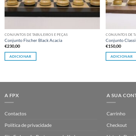
CONJUNTOS DE TABULEIROS E PEÇAS
CONJUNTOS DE T
Conjunto Fischer Black Acacia
Conjunto Classi
€
230,00
€
150,00
ADICIONAR
ADICIONAR
A FPX
A SUA CON
Contactos
Carrinho
Política de privacidade
Checkout