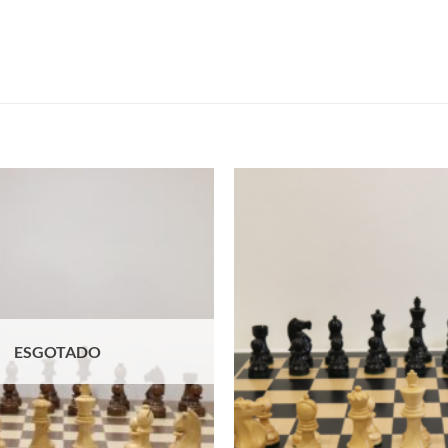
Adicionar
à lista de
desejos
ESGOTADO