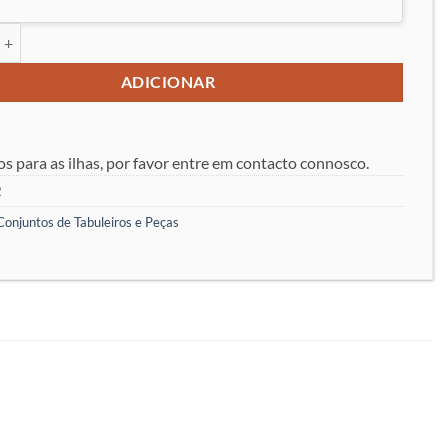
 de Conjunto Seleção Ibérica Deluxe Preto
ADICIONAR
os para as ilhas, por favor entre em contacto connosco.
2
Conjuntos de Tabuleiros e Peças