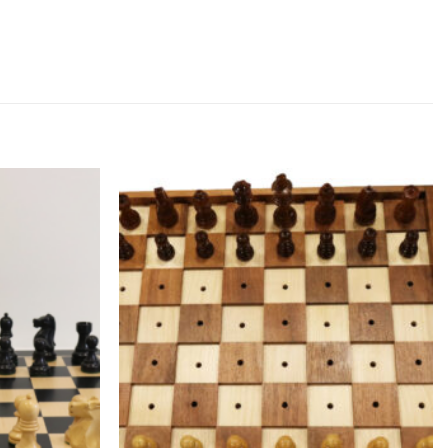
Adicionar
Adicionar
à lista de
à lista de
desejos
desejos