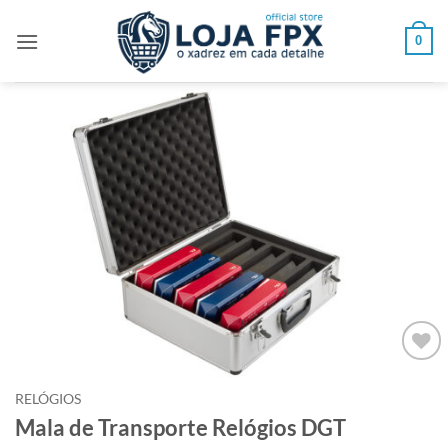
Skip
to
0
content
Adicionar
à lista de
RELÓGIOS
desejos
Mala de Transporte Relógios DGT