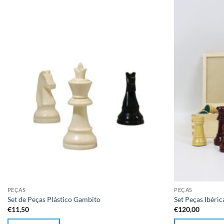
Adicionar
à lista de
desejos
PEÇAS
PEÇAS
Set de Peças Plástico Gambito
Set Peças Ibéri
€
11,50
€
120,00