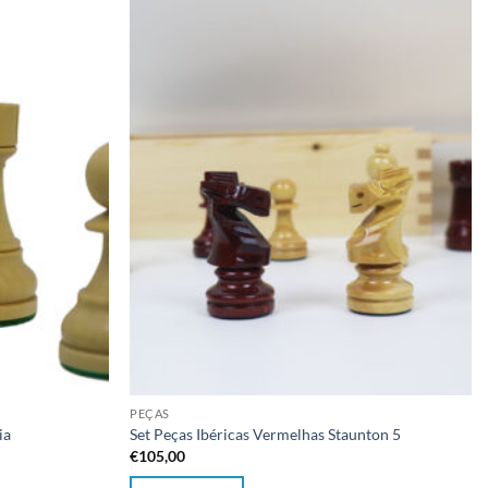
Adicionar
Adicionar
à lista de
à lista de
desejos
desejos
PEÇAS
ia
Set Peças Ibéricas Vermelhas Staunton 5
€
105,00