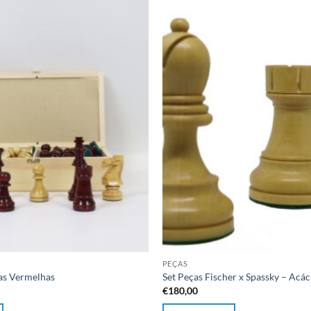
Adicionar
à lista de
desejos
PEÇAS
cas Vermelhas
Set Peças Fischer x Spassky – Acác
€
180,00