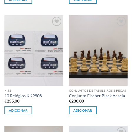
Adicionar
Adicionar
à lista de
à lista de
desejos
desejos
KITS
CONJUNTOS DE TABULEIROS E PEÇAS
10 Relógios KK9908
Conjunto Fischer Black Acacia
€
255,00
€
230,00
ADICIONAR
ADICIONAR