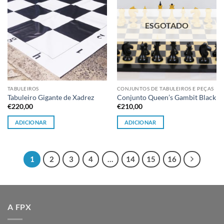
ESGOTADO
TABULEIROS
CONJUNTOS DE TABULEIROS E PEÇAS
Tabuleiro Gigante de Xadrez
Conjunto Queen’s Gambit Black
€
220,00
€
210,00
ADICIONAR
ADICIONAR
1
2
3
4
…
14
15
16
A FPX