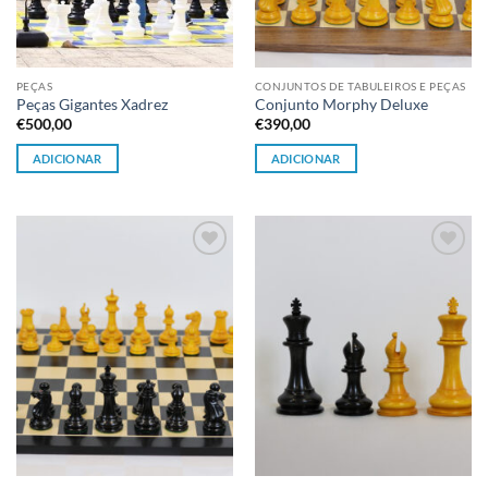
PEÇAS
CONJUNTOS DE TABULEIROS E PEÇAS
Peças Gigantes Xadrez
Conjunto Morphy Deluxe
€
500,00
€
390,00
ADICIONAR
ADICIONAR
Adicionar
Adicionar
à lista de
à lista de
desejos
desejos