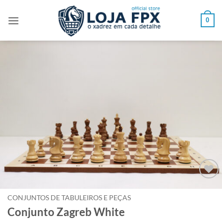
Skip
to
0
content
Adicionar
à lista de
CONJUNTOS DE TABULEIROS E PEÇAS
desejos
Conjunto Zagreb White