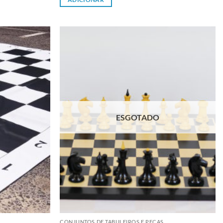
Adicionar
Adicionar
à lista de
à lista de
desejos
desejos
ESGOTADO
CONJUNTOS DE TABULEIROS E PEÇAS