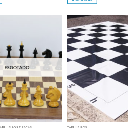
Adicionar
à lista de
desejos
ESGOTADO
ABULEIROS E PEÇAS
TABULEIROS