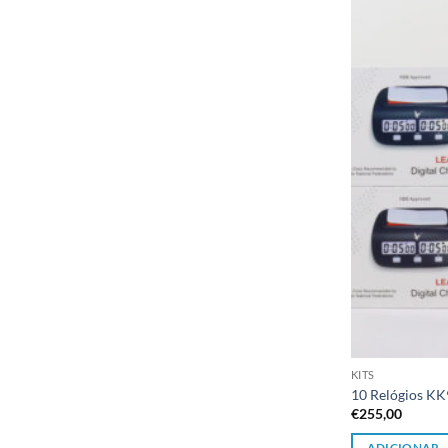
KITS
10 Relógios K
€
255,00
ADICIONAR