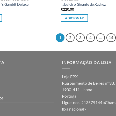
’s Gambit Deluxe
Tabuleiro Gigante de Xadrez
€
220,00
ADICIONAR
1
2
3
4
…
14
TA
INFORMAÇÃO DA LOJA
Loja FPX
Rua Sarmento de Beires nº 33, 
1900-411 Lisboa
Portugal
jos
Ligue-nos:
213579144 «Chama
fixa nacional»