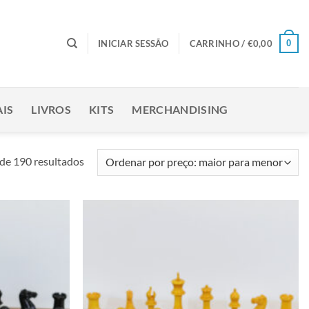
0
INICIAR SESSÃO
CARRINHO /
€
0,00
IS
LIVROS
KITS
MERCHANDISING
Ordenado
de 190 resultados
por
preço:
maior
para
Adicionar
Adicionar
menor
à lista de
à lista de
desejos
desejos