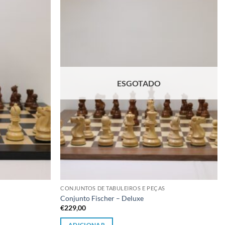
Adicionar
Adicionar
à lista de
à lista de
desejos
desejos
ESGOTADO
CONJUNTOS DE TABULEIROS E PEÇAS
Conjunto Fischer – Deluxe
€
229,00
ADICIONAR