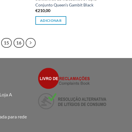
Conjunto Queen’s Gambit Black
€
210,00
ADICIONAR
15
16
Loja A
da para rede