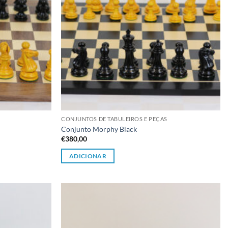
CONJUNTOS DE TABULEIROS E PEÇAS
Conjunto Morphy Black
€
380,00
ADICIONAR
Adicionar
Adicionar
à lista de
à lista de
desejos
desejos